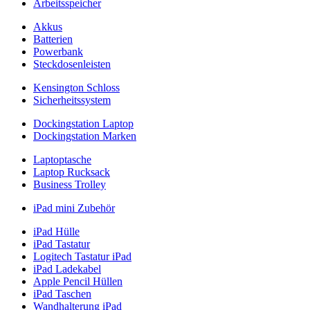
Arbeitsspeicher
Akkus
Batterien
Powerbank
Steckdosenleisten
Kensington Schloss
Sicherheitssystem
Dockingstation Laptop
Dockingstation Marken
Laptoptasche
Laptop Rucksack
Business Trolley
iPad mini Zubehör
iPad Hülle
iPad Tastatur
Logitech Tastatur iPad
iPad Ladekabel
Apple Pencil Hüllen
iPad Taschen
Wandhalterung iPad