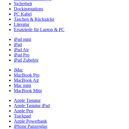
Sicherheit
Dockingstations
PC Kabel
Taschen & Rücksäcke
Literatur
Ersatzteile für Laptop & PC
iPad mini
iPad
iPad Air
iPad Pro
iPad Zubehör
iMac
MacBook Pro
MacBook Air
Mac mini
MacBook Mini
Apple Tastatur
Apple Tastatur iPad
Apple Pen
Trackpad
Apple Powerbank
iPhone Panzerglas