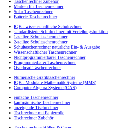
Taschenrechner Zubehör
Marken für Taschenrechner
Solar Taschenrechner
Batterie Taschenrechner
IQB - wissenschaftliche Schulrechner
standardisierte Schulrechner mit Verteilungsfunktion
1-zeilige Schultaschenrechner
2-zeilige Schultaschenrechner
Schultaschenrechner natürliche Ein- & Ausgabe
Wissenschaftlicher Taschenrechner
Nichtprogrammierbarer Taschenrechner
Programmierbarer Taschenrechner
Overhead Taschenrechner
Numerische Grafiktaschenrechner
IQB - Modulare Mathematik Systeme (MMS)
Computer Algebra Systeme (CAS)
einfache Taschenrechner
kaufmännische Taschenrechner
anzeigende Tischrechner
Tischrechner mit Papierrolle
Tischrechner Zubehör
Taschenrechner Hüllen & Cases