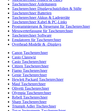
Taschenrechner Anleitungen
Taschenrechner Displayschutzfolien & Stifte
Taschenrechner Batterien
Taschenrechner Akkus & Ladegeräte
Taschenrechner Kabel & PC-Links
Programmierung & Steuerung für Taschenrechner
Messwerterfassung für Taschenrechner
Taschenrechner Software
Emulatoren für Taschenrechner
Overhead-Modelle & -Displays
Canon Taschenrechner
Casio Classwiz
Casio Taschenrechner
Citizen Taschenrechner
Fiamo Taschenrechner
Genie Taschenrechner
Hewlett Packard Taschenrechner
Maul Taschenrechner
Olivetti Taschenrechner
Olympia Taschenrechner
Rebell Taschenrechner
Sharp Taschenrechner
Triumph Adler Tischrechner
Texas Instruments Taschenrechner