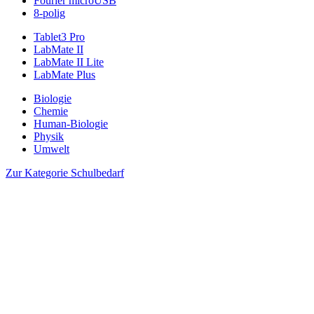
Fourier microUSB
8-polig
Tablet3 Pro
LabMate II
LabMate II Lite
LabMate Plus
Biologie
Chemie
Human-Biologie
Physik
Umwelt
Zur Kategorie Schulbedarf