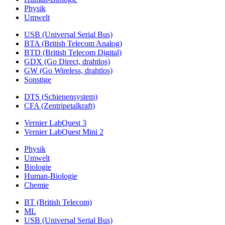
Physik
Umwelt
USB (Universal Serial Bus)
BTA (British Telecom Analog)
BTD (British Telecom Digital)
GDX (Go Direct, drahtlos)
GW (Go Wireless, drahtlos)
Sonstige
DTS (Schienensystem)
CFA (Zentripetalkraft)
Vernier LabQuest 3
Vernier LabQuest Mini 2
Physik
Umwelt
Biologie
Human-Biologie
Chemie
BT (British Telecom)
ML
USB (Universal Serial Bus)