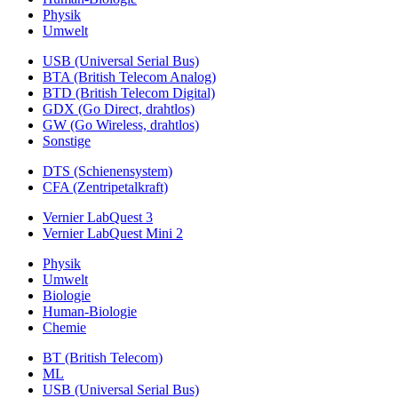
Physik
Umwelt
USB (Universal Serial Bus)
BTA (British Telecom Analog)
BTD (British Telecom Digital)
GDX (Go Direct, drahtlos)
GW (Go Wireless, drahtlos)
Sonstige
DTS (Schienensystem)
CFA (Zentripetalkraft)
Vernier LabQuest 3
Vernier LabQuest Mini 2
Physik
Umwelt
Biologie
Human-Biologie
Chemie
BT (British Telecom)
ML
USB (Universal Serial Bus)