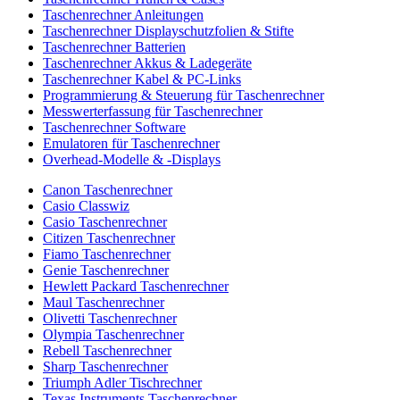
Taschenrechner Anleitungen
Taschenrechner Displayschutzfolien & Stifte
Taschenrechner Batterien
Taschenrechner Akkus & Ladegeräte
Taschenrechner Kabel & PC-Links
Programmierung & Steuerung für Taschenrechner
Messwerterfassung für Taschenrechner
Taschenrechner Software
Emulatoren für Taschenrechner
Overhead-Modelle & -Displays
Canon Taschenrechner
Casio Classwiz
Casio Taschenrechner
Citizen Taschenrechner
Fiamo Taschenrechner
Genie Taschenrechner
Hewlett Packard Taschenrechner
Maul Taschenrechner
Olivetti Taschenrechner
Olympia Taschenrechner
Rebell Taschenrechner
Sharp Taschenrechner
Triumph Adler Tischrechner
Texas Instruments Taschenrechner