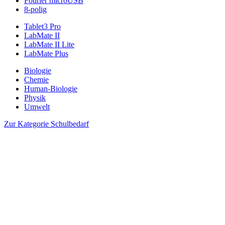
Fourier microUSB
8-polig
Tablet3 Pro
LabMate II
LabMate II Lite
LabMate Plus
Biologie
Chemie
Human-Biologie
Physik
Umwelt
Zur Kategorie Schulbedarf