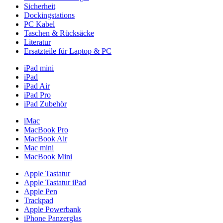
Sicherheit
Dockingstations
PC Kabel
Taschen & Rücksäcke
Literatur
Ersatzteile für Laptop & PC
iPad mini
iPad
iPad Air
iPad Pro
iPad Zubehör
iMac
MacBook Pro
MacBook Air
Mac mini
MacBook Mini
Apple Tastatur
Apple Tastatur iPad
Apple Pen
Trackpad
Apple Powerbank
iPhone Panzerglas