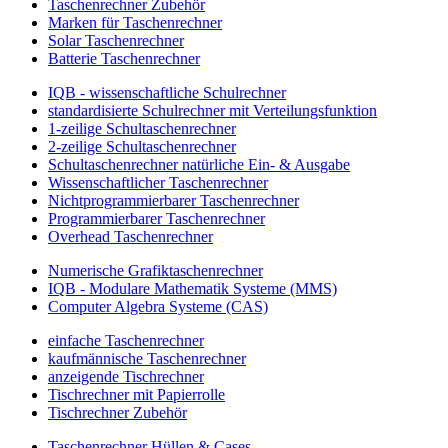
Taschenrechner Zubehör
Marken für Taschenrechner
Solar Taschenrechner
Batterie Taschenrechner
IQB - wissenschaftliche Schulrechner
standardisierte Schulrechner mit Verteilungsfunktion
1-zeilige Schultaschenrechner
2-zeilige Schultaschenrechner
Schultaschenrechner natürliche Ein- & Ausgabe
Wissenschaftlicher Taschenrechner
Nichtprogrammierbarer Taschenrechner
Programmierbarer Taschenrechner
Overhead Taschenrechner
Numerische Grafiktaschenrechner
IQB - Modulare Mathematik Systeme (MMS)
Computer Algebra Systeme (CAS)
einfache Taschenrechner
kaufmännische Taschenrechner
anzeigende Tischrechner
Tischrechner mit Papierrolle
Tischrechner Zubehör
Taschenrechner Hüllen & Cases