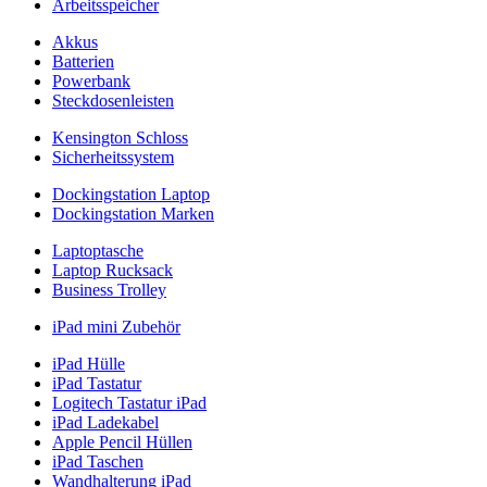
Arbeitsspeicher
Akkus
Batterien
Powerbank
Steckdosenleisten
Kensington Schloss
Sicherheitssystem
Dockingstation Laptop
Dockingstation Marken
Laptoptasche
Laptop Rucksack
Business Trolley
iPad mini Zubehör
iPad Hülle
iPad Tastatur
Logitech Tastatur iPad
iPad Ladekabel
Apple Pencil Hüllen
iPad Taschen
Wandhalterung iPad