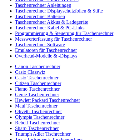
Taschenrechner Anleitungen
Taschenrechner Displayschutzfolien & Stifte
Taschenrechner Batterien
Taschenrechner Akkus & Ladegeräte
Taschenrechner Kabel & PC-Links
Programmierung & Steuerung für Taschenrechner
Messwerterfassung für Taschenrechner
Taschenrechner Software
Emulatoren für Taschenrechner
Overhead-Modelle & -Displays
Canon Taschenrechner
Casio Classwiz
Casio Taschenrechner
Citizen Taschenrechner
Fiamo Taschenrechner
Genie Taschenrechner
Hewlett Packard Taschenrechner
Maul Taschenrechner
Olivetti Taschenrechner
Olympia Taschenrechner
Rebell Taschenrechner
Sharp Taschenrechner
Triumph Adler Tischrechner
Texas Instruments Taschenrechner