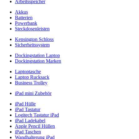
Arbeitsspeicher
Akkus
Batterien
Powerbank
Steckdosenleisten
Kensington Schloss
Sicherheitssystem
Dockingstation Laptop
Dockingstation Marken
Laptoptasche
Laptop Rucksack
Business Trolley
iPad mini Zubehör
iPad Hülle
iPad Tastatur
Logitech Tastatur iPad
iPad Ladekabel
Apple Pencil Hüllen
iPad Taschen
Wandhalterung iPad