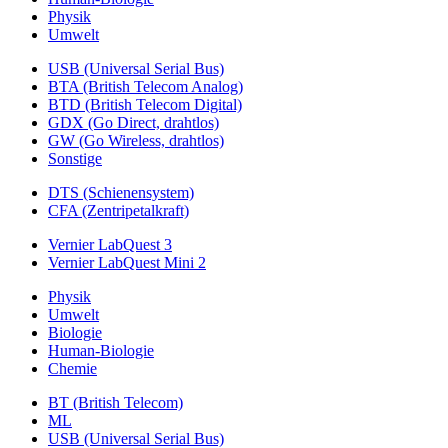
Physik
Umwelt
USB (Universal Serial Bus)
BTA (British Telecom Analog)
BTD (British Telecom Digital)
GDX (Go Direct, drahtlos)
GW (Go Wireless, drahtlos)
Sonstige
DTS (Schienensystem)
CFA (Zentripetalkraft)
Vernier LabQuest 3
Vernier LabQuest Mini 2
Physik
Umwelt
Biologie
Human-Biologie
Chemie
BT (British Telecom)
ML
USB (Universal Serial Bus)