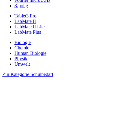
Fourier microUSB
8-polig
Tablet3 Pro
LabMate II
LabMate II Lite
LabMate Plus
Biologie
Chemie
Human-Biologie
Physik
Umwelt
Zur Kategorie Schulbedarf