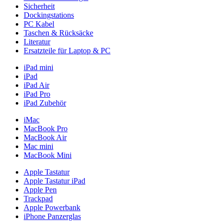
Sicherheit
Dockingstations
PC Kabel
Taschen & Rücksäcke
Literatur
Ersatzteile für Laptop & PC
iPad mini
iPad
iPad Air
iPad Pro
iPad Zubehör
iMac
MacBook Pro
MacBook Air
Mac mini
MacBook Mini
Apple Tastatur
Apple Tastatur iPad
Apple Pen
Trackpad
Apple Powerbank
iPhone Panzerglas