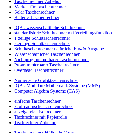
Taschenrechner Zubehör
Marken für Taschenrechner
Solar Taschenrechner
Batterie Taschenrechner
IQB - wissenschaftliche Schulrechner
standardisierte Schulrechner mit Verteilungsfunktion
1-zeilige Schultaschenrechner
2-zeilige Schultaschenrechner
Schultaschenrechner natürliche Ein- & Ausgabe
Wissenschaftlicher Taschenrechner
Nichtprogrammierbarer Taschenrechner
Programmierbarer Taschenrechner
Overhead Taschenrechner
Numerische Grafiktaschenrechner
IQB - Modulare Mathematik Systeme (MMS)
Computer Algebra Systeme (CAS)
einfache Taschenrechner
kaufmännische Taschenrechner
anzeigende Tischrechner
Tischrechner mit Papierrolle
Tischrechner Zubehör
Taschenrechner Hüllen & Cases