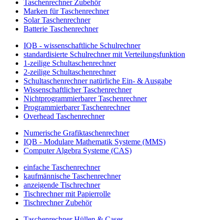
Taschenrechner Zubehör
Marken für Taschenrechner
Solar Taschenrechner
Batterie Taschenrechner
IQB - wissenschaftliche Schulrechner
standardisierte Schulrechner mit Verteilungsfunktion
1-zeilige Schultaschenrechner
2-zeilige Schultaschenrechner
Schultaschenrechner natürliche Ein- & Ausgabe
Wissenschaftlicher Taschenrechner
Nichtprogrammierbarer Taschenrechner
Programmierbarer Taschenrechner
Overhead Taschenrechner
Numerische Grafiktaschenrechner
IQB - Modulare Mathematik Systeme (MMS)
Computer Algebra Systeme (CAS)
einfache Taschenrechner
kaufmännische Taschenrechner
anzeigende Tischrechner
Tischrechner mit Papierrolle
Tischrechner Zubehör
Taschenrechner Hüllen & Cases