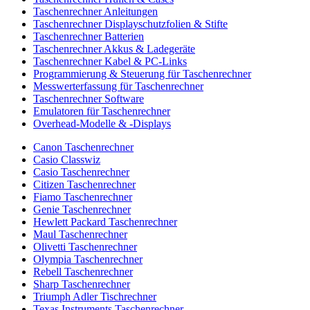
Taschenrechner Anleitungen
Taschenrechner Displayschutzfolien & Stifte
Taschenrechner Batterien
Taschenrechner Akkus & Ladegeräte
Taschenrechner Kabel & PC-Links
Programmierung & Steuerung für Taschenrechner
Messwerterfassung für Taschenrechner
Taschenrechner Software
Emulatoren für Taschenrechner
Overhead-Modelle & -Displays
Canon Taschenrechner
Casio Classwiz
Casio Taschenrechner
Citizen Taschenrechner
Fiamo Taschenrechner
Genie Taschenrechner
Hewlett Packard Taschenrechner
Maul Taschenrechner
Olivetti Taschenrechner
Olympia Taschenrechner
Rebell Taschenrechner
Sharp Taschenrechner
Triumph Adler Tischrechner
Texas Instruments Taschenrechner