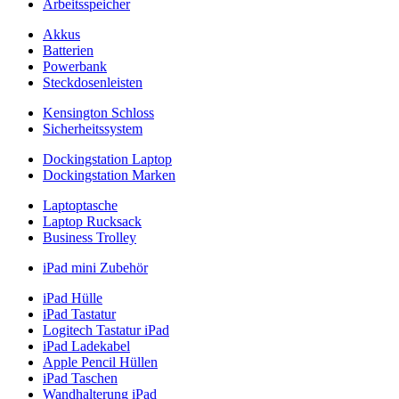
Arbeitsspeicher
Akkus
Batterien
Powerbank
Steckdosenleisten
Kensington Schloss
Sicherheitssystem
Dockingstation Laptop
Dockingstation Marken
Laptoptasche
Laptop Rucksack
Business Trolley
iPad mini Zubehör
iPad Hülle
iPad Tastatur
Logitech Tastatur iPad
iPad Ladekabel
Apple Pencil Hüllen
iPad Taschen
Wandhalterung iPad