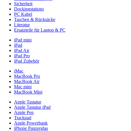
Sicherheit
Dockingstations
PC Kabel
Taschen & Rücksäcke
Literatur
Ersatzteile für Laptop & PC
iPad mini
iPad
iPad Air
iPad Pro
iPad Zubehör
iMac
MacBook Pro
MacBook Air
Mac mini
MacBook Mini
Apple Tastatur
Apple Tastatur iPad
Apple Pen
Trackpad
Apple Powerbank
iPhone Panzerglas