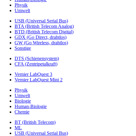
Physik
Umwelt
USB (Universal Serial Bus)
BTA (British Telecom Analog)
BTD (British Telecom Digital)
GDX (Go Direct, drahtlos)
GW (Go Wireless, drahtlos)
Sonstige
DTS (Schienensystem)
CFA (Zentripetalkraft)
Vernier LabQuest 3
Vernier LabQuest Mini 2
Physik
Umwelt
Biologie
Human-Biologie
Chemie
BT (British Telecom)
ML
USB (Universal Serial Bus)