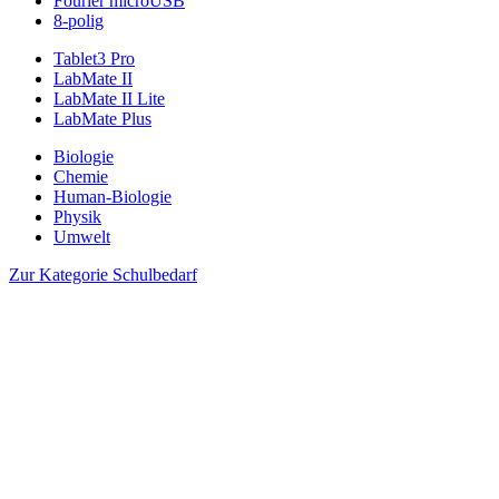
Fourier microUSB
8-polig
Tablet3 Pro
LabMate II
LabMate II Lite
LabMate Plus
Biologie
Chemie
Human-Biologie
Physik
Umwelt
Zur Kategorie Schulbedarf