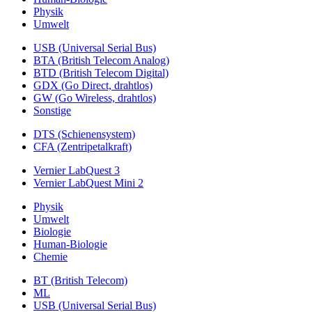
Physik
Umwelt
USB (Universal Serial Bus)
BTA (British Telecom Analog)
BTD (British Telecom Digital)
GDX (Go Direct, drahtlos)
GW (Go Wireless, drahtlos)
Sonstige
DTS (Schienensystem)
CFA (Zentripetalkraft)
Vernier LabQuest 3
Vernier LabQuest Mini 2
Physik
Umwelt
Biologie
Human-Biologie
Chemie
BT (British Telecom)
ML
USB (Universal Serial Bus)