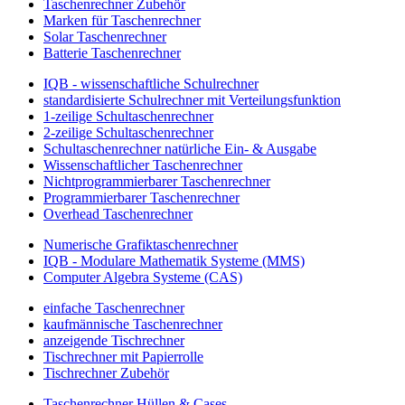
Taschenrechner Zubehör
Marken für Taschenrechner
Solar Taschenrechner
Batterie Taschenrechner
IQB - wissenschaftliche Schulrechner
standardisierte Schulrechner mit Verteilungsfunktion
1-zeilige Schultaschenrechner
2-zeilige Schultaschenrechner
Schultaschenrechner natürliche Ein- & Ausgabe
Wissenschaftlicher Taschenrechner
Nichtprogrammierbarer Taschenrechner
Programmierbarer Taschenrechner
Overhead Taschenrechner
Numerische Grafiktaschenrechner
IQB - Modulare Mathematik Systeme (MMS)
Computer Algebra Systeme (CAS)
einfache Taschenrechner
kaufmännische Taschenrechner
anzeigende Tischrechner
Tischrechner mit Papierrolle
Tischrechner Zubehör
Taschenrechner Hüllen & Cases