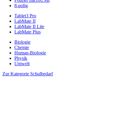
Fourier microUSB
8-polig
Tablet3 Pro
LabMate II
LabMate II Lite
LabMate Plus
Biologie
Chemie
Human-Biologie
Physik
Umwelt
Zur Kategorie Schulbedarf