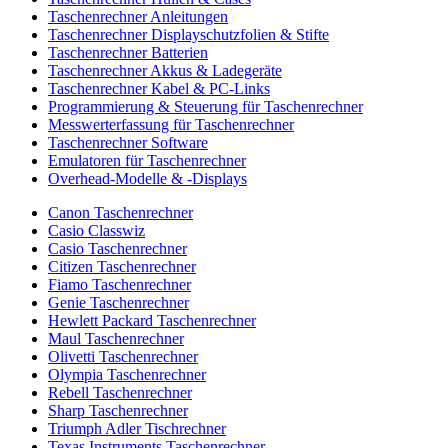
Taschenrechner Anleitungen
Taschenrechner Displayschutzfolien & Stifte
Taschenrechner Batterien
Taschenrechner Akkus & Ladegeräte
Taschenrechner Kabel & PC-Links
Programmierung & Steuerung für Taschenrechner
Messwerterfassung für Taschenrechner
Taschenrechner Software
Emulatoren für Taschenrechner
Overhead-Modelle & -Displays
Canon Taschenrechner
Casio Classwiz
Casio Taschenrechner
Citizen Taschenrechner
Fiamo Taschenrechner
Genie Taschenrechner
Hewlett Packard Taschenrechner
Maul Taschenrechner
Olivetti Taschenrechner
Olympia Taschenrechner
Rebell Taschenrechner
Sharp Taschenrechner
Triumph Adler Tischrechner
Texas Instruments Taschenrechner