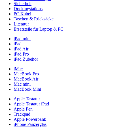
Sicherheit
Dockingstations
PC Kabel
Taschen & Rücksäcke
Literatur
Ersatzteile für Laptop & PC
iPad mini
iPad
iPad Air
iPad Pro
iPad Zubehör
iMac
MacBook Pro
MacBook Air
Mac mini
MacBook Mini
Apple Tastatur
Apple Tastatur iPad
Apple Pen
Trackpad
Apple Powerbank
iPhone Panzerglas