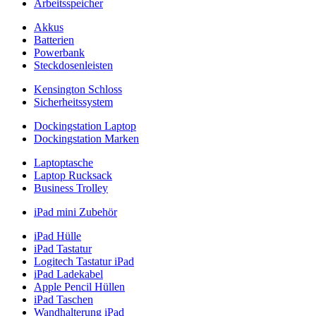
Arbeitsspeicher
Akkus
Batterien
Powerbank
Steckdosenleisten
Kensington Schloss
Sicherheitssystem
Dockingstation Laptop
Dockingstation Marken
Laptoptasche
Laptop Rucksack
Business Trolley
iPad mini Zubehör
iPad Hülle
iPad Tastatur
Logitech Tastatur iPad
iPad Ladekabel
Apple Pencil Hüllen
iPad Taschen
Wandhalterung iPad