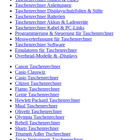
Taschenrechner Anleitungen
Taschenrechner Displayschutzfolien & Stifte
Taschenrechner Batterien
Taschenrechner Akkus & Ladegeräte
Taschenrechner Kabel & PC-Links
Programmierung & Steuerung für Taschenrechner
Messwerterfassung für Taschenrechner
Taschenrechner Software
Emulatoren für Taschenrechner
Overhead-Modelle & -Displays
Canon Taschenrechner
Casio Classwiz
Casio Taschenrechner
Citizen Taschenrechner
Fiamo Taschenrechner
Genie Taschenrechner
Hewlett Packard Taschenrechner
Maul Taschenrechner
Olivetti Taschenrechner
Olympia Taschenrechner
Rebell Taschenrechner
Sharp Taschenrechner
Triumph Adler Tischrechner
Texas Instruments Taschenrechner