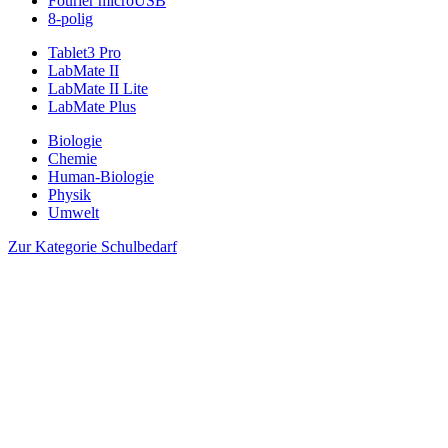
Fourier microUSB
8-polig
Tablet3 Pro
LabMate II
LabMate II Lite
LabMate Plus
Biologie
Chemie
Human-Biologie
Physik
Umwelt
Zur Kategorie Schulbedarf