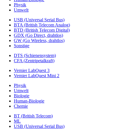
Physik
Umwelt
USB (Universal Serial Bus)
BTA (British Telecom Analog)
BTD (British Telecom Digital)
GDX (Go Direct, drahtlos)
GW (Go Wireless, drahtlos)
Sonstige
DTS (Schienensystem)
CFA (Zentripetalkraft)
Vernier LabQuest 3
Vernier LabQuest Mini 2
Physik
Umwelt
Biologie
Human-Biologie
Chemie
BT (British Telecom)
ML
USB (Universal Serial Bus)