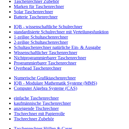
Taschenrechner Zubehör
Marken für Taschenrechner
Solar Taschenrechner
Batterie Taschenrechner
IQB - wissenschaftliche Schulrechner
standardisierte Schulrechner mit Verteilungsfunktion
1-zeilige Schultaschenrechner
2-zeilige Schultaschenrechner
Schultaschenrechner natürliche Ein- & Ausgabe
Wissenschaftlicher Taschenrechner
Nichtprogrammierbarer Taschenrechner
Programmierbarer Taschenrechner
Overhead Taschenrechner
Numerische Grafiktaschenrechner
IQB - Modulare Mathematik Systeme (MMS)
Computer Algebra Systeme (CAS)
einfache Taschenrechner
kaufmännische Taschenrechner
anzeigende Tischrechner
Tischrechner mit Papierrolle
Tischrechner Zubehör
Taschenrechner Hüllen & Cases