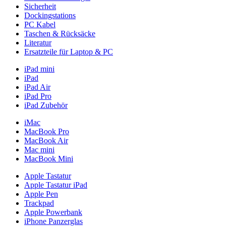
Sicherheit
Dockingstations
PC Kabel
Taschen & Rücksäcke
Literatur
Ersatzteile für Laptop & PC
iPad mini
iPad
iPad Air
iPad Pro
iPad Zubehör
iMac
MacBook Pro
MacBook Air
Mac mini
MacBook Mini
Apple Tastatur
Apple Tastatur iPad
Apple Pen
Trackpad
Apple Powerbank
iPhone Panzerglas