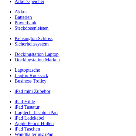
Arbeitsspeicher
Akkus
Batterien
Powerbank
Steckdosenleisten
Kensington Schloss
Sicherheitssystem
Dockingstation Laptop
Dockingstation Marken
Laptoptasche
Laptop Rucksack
Business Trolley
iPad mini Zubehör
iPad Hülle
iPad Tastatur
Logitech Tastatur iPad
iPad Ladekabel
Apple Pencil Hüllen
iPad Taschen
Wandhalterung iPad