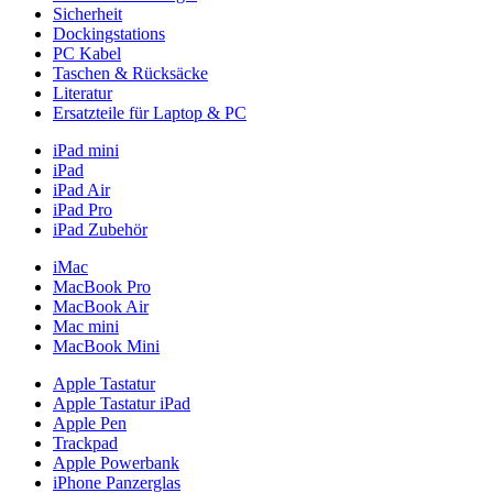
Sicherheit
Dockingstations
PC Kabel
Taschen & Rücksäcke
Literatur
Ersatzteile für Laptop & PC
iPad mini
iPad
iPad Air
iPad Pro
iPad Zubehör
iMac
MacBook Pro
MacBook Air
Mac mini
MacBook Mini
Apple Tastatur
Apple Tastatur iPad
Apple Pen
Trackpad
Apple Powerbank
iPhone Panzerglas