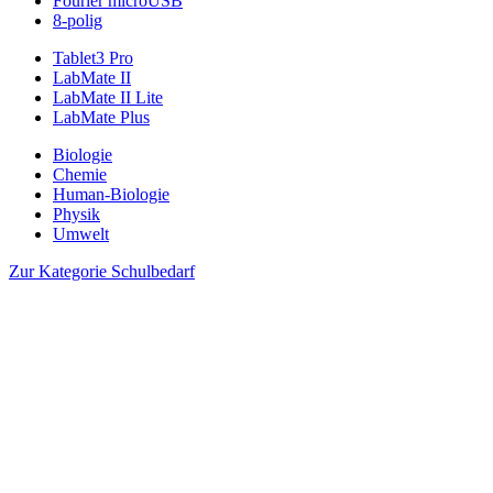
Fourier microUSB
8-polig
Tablet3 Pro
LabMate II
LabMate II Lite
LabMate Plus
Biologie
Chemie
Human-Biologie
Physik
Umwelt
Zur Kategorie Schulbedarf