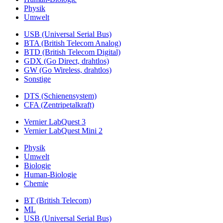
Physik
Umwelt
USB (Universal Serial Bus)
BTA (British Telecom Analog)
BTD (British Telecom Digital)
GDX (Go Direct, drahtlos)
GW (Go Wireless, drahtlos)
Sonstige
DTS (Schienensystem)
CFA (Zentripetalkraft)
Vernier LabQuest 3
Vernier LabQuest Mini 2
Physik
Umwelt
Biologie
Human-Biologie
Chemie
BT (British Telecom)
ML
USB (Universal Serial Bus)