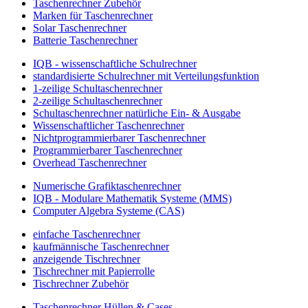
Taschenrechner Zubehör
Marken für Taschenrechner
Solar Taschenrechner
Batterie Taschenrechner
IQB - wissenschaftliche Schulrechner
standardisierte Schulrechner mit Verteilungsfunktion
1-zeilige Schultaschenrechner
2-zeilige Schultaschenrechner
Schultaschenrechner natürliche Ein- & Ausgabe
Wissenschaftlicher Taschenrechner
Nichtprogrammierbarer Taschenrechner
Programmierbarer Taschenrechner
Overhead Taschenrechner
Numerische Grafiktaschenrechner
IQB - Modulare Mathematik Systeme (MMS)
Computer Algebra Systeme (CAS)
einfache Taschenrechner
kaufmännische Taschenrechner
anzeigende Tischrechner
Tischrechner mit Papierrolle
Tischrechner Zubehör
Taschenrechner Hüllen & Cases