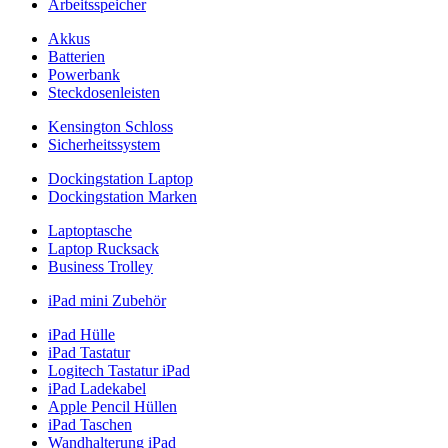
Arbeitsspeicher
Akkus
Batterien
Powerbank
Steckdosenleisten
Kensington Schloss
Sicherheitssystem
Dockingstation Laptop
Dockingstation Marken
Laptoptasche
Laptop Rucksack
Business Trolley
iPad mini Zubehör
iPad Hülle
iPad Tastatur
Logitech Tastatur iPad
iPad Ladekabel
Apple Pencil Hüllen
iPad Taschen
Wandhalterung iPad