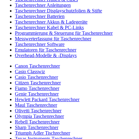
Taschenrechner Anleitungen
Taschenrechner Displayschutzfolien & Stifte
Taschenrechner Batterien
Taschenrechner Akkus & Ladegeräte
Taschenrechner Kabel & PC-Links
Programmierung & Steuerung für Taschenrechner
Messwerterfassung für Taschenrechner
Taschenrechner Software
Emulatoren für Taschenrechner
Overhead-Modelle & -Displays
Canon Taschenrechner
Casio Classwiz
Casio Taschenrechner
Citizen Taschenrechner
Fiamo Taschenrechner
Genie Taschenrechner
Hewlett Packard Taschenrechner
Maul Taschenrechner
Olivetti Taschenrechner
Olympia Taschenrechner
Rebell Taschenrechner
Sharp Taschenrechner
Triumph Adler Tischrechner
Texas Instruments Taschenrechner