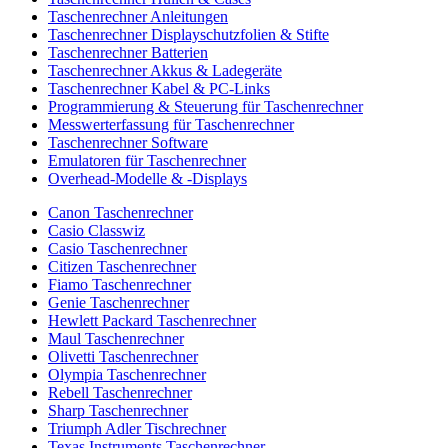
Taschenrechner Anleitungen
Taschenrechner Displayschutzfolien & Stifte
Taschenrechner Batterien
Taschenrechner Akkus & Ladegeräte
Taschenrechner Kabel & PC-Links
Programmierung & Steuerung für Taschenrechner
Messwerterfassung für Taschenrechner
Taschenrechner Software
Emulatoren für Taschenrechner
Overhead-Modelle & -Displays
Canon Taschenrechner
Casio Classwiz
Casio Taschenrechner
Citizen Taschenrechner
Fiamo Taschenrechner
Genie Taschenrechner
Hewlett Packard Taschenrechner
Maul Taschenrechner
Olivetti Taschenrechner
Olympia Taschenrechner
Rebell Taschenrechner
Sharp Taschenrechner
Triumph Adler Tischrechner
Texas Instruments Taschenrechner