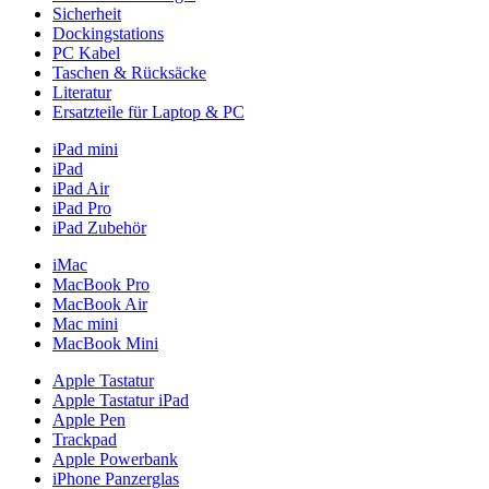
Sicherheit
Dockingstations
PC Kabel
Taschen & Rücksäcke
Literatur
Ersatzteile für Laptop & PC
iPad mini
iPad
iPad Air
iPad Pro
iPad Zubehör
iMac
MacBook Pro
MacBook Air
Mac mini
MacBook Mini
Apple Tastatur
Apple Tastatur iPad
Apple Pen
Trackpad
Apple Powerbank
iPhone Panzerglas