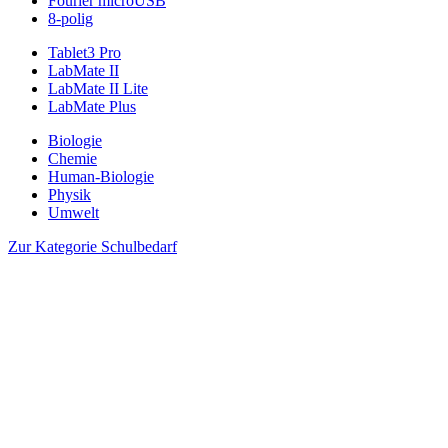
Fourier microUSB
8-polig
Tablet3 Pro
LabMate II
LabMate II Lite
LabMate Plus
Biologie
Chemie
Human-Biologie
Physik
Umwelt
Zur Kategorie Schulbedarf