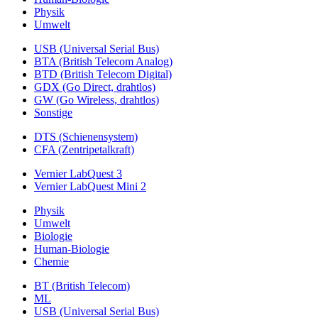
Physik
Umwelt
USB (Universal Serial Bus)
BTA (British Telecom Analog)
BTD (British Telecom Digital)
GDX (Go Direct, drahtlos)
GW (Go Wireless, drahtlos)
Sonstige
DTS (Schienensystem)
CFA (Zentripetalkraft)
Vernier LabQuest 3
Vernier LabQuest Mini 2
Physik
Umwelt
Biologie
Human-Biologie
Chemie
BT (British Telecom)
ML
USB (Universal Serial Bus)