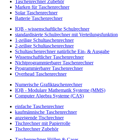
Taschenrechner Zubehör
Marken für Taschenrechner
Solar Taschenrechner
Batterie Taschenrechner
IQB - wissenschaftliche Schulrechner
standardisierte Schulrechner mit Verteilungsfunktion
1-zeilige Schultaschenrechner
2-zeilige Schultaschenrechner
Schultaschenrechner natürliche Ein- & Ausgabe
Wissenschaftlicher Taschenrechner
Nichtprogrammierbarer Taschenrechner
Programmierbarer Taschenrechner
Overhead Taschenrechner
Numerische Grafiktaschenrechner
IQB - Modulare Mathematik Systeme (MMS)
Computer Algebra Systeme (CAS)
einfache Taschenrechner
kaufmännische Taschenrechner
anzeigende Tischrechner
Tischrechner mit Papierrolle
Tischrechner Zubehör
Taschenrechner Hüllen & Cases