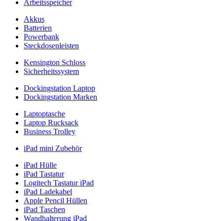
Arbeitsspeicher
Akkus
Batterien
Powerbank
Steckdosenleisten
Kensington Schloss
Sicherheitssystem
Dockingstation Laptop
Dockingstation Marken
Laptoptasche
Laptop Rucksack
Business Trolley
iPad mini Zubehör
iPad Hülle
iPad Tastatur
Logitech Tastatur iPad
iPad Ladekabel
Apple Pencil Hüllen
iPad Taschen
Wandhalterung iPad