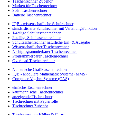
Taschenrechner Zubehör
Marken für Taschenrechner
Solar Taschenrechner
Batterie Taschenrechner
IQB - wissenschaftliche Schulrechner
standardisierte Schulrechner mit Verteilungsfunktion
1-zeilige Schultaschenrechner
2-zeilige Schultaschenrechner
Schultaschenrechner natürliche Ein- & Ausgabe
Wissenschaftlicher Taschenrechner
Nichtprogrammierbarer Taschenrechner
Programmierbarer Taschenrechner
Overhead Taschenrechner
Numerische Grafiktaschenrechner
IQB - Modulare Mathematik Systeme (MMS)
Computer Algebra Systeme (CAS)
einfache Taschenrechner
kaufmännische Taschenrechner
anzeigende Tischrechner
Tischrechner mit Papierrolle
Tischrechner Zubehör
Taschenrechner Hüllen & Cases