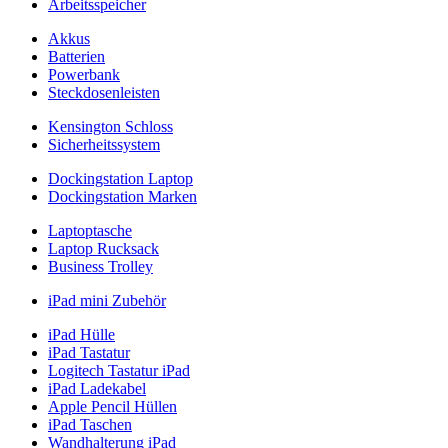
Arbeitsspeicher
Akkus
Batterien
Powerbank
Steckdosenleisten
Kensington Schloss
Sicherheitssystem
Dockingstation Laptop
Dockingstation Marken
Laptoptasche
Laptop Rucksack
Business Trolley
iPad mini Zubehör
iPad Hülle
iPad Tastatur
Logitech Tastatur iPad
iPad Ladekabel
Apple Pencil Hüllen
iPad Taschen
Wandhalterung iPad