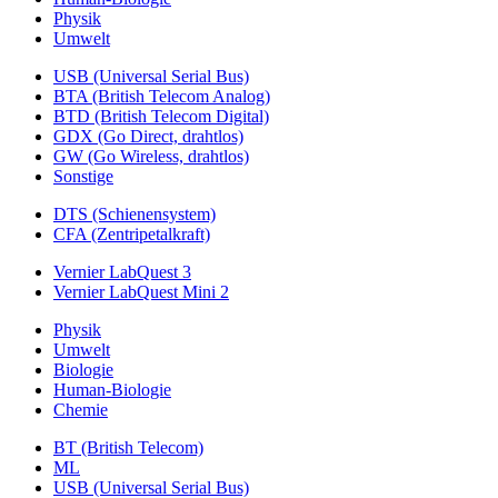
Physik
Umwelt
USB (Universal Serial Bus)
BTA (British Telecom Analog)
BTD (British Telecom Digital)
GDX (Go Direct, drahtlos)
GW (Go Wireless, drahtlos)
Sonstige
DTS (Schienensystem)
CFA (Zentripetalkraft)
Vernier LabQuest 3
Vernier LabQuest Mini 2
Physik
Umwelt
Biologie
Human-Biologie
Chemie
BT (British Telecom)
ML
USB (Universal Serial Bus)