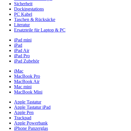
Sicherheit
Dockingstations
PC Kabel
Taschen & Rücksäcke
Literatur
Ersatzteile für Laptop & PC
iPad mini
iPad
iPad Air
iPad Pro
iPad Zubehör
iMac
MacBook Pro
MacBook Air
Mac mini
MacBook Mini
Apple Tastatur
Apple Tastatur iPad
Apple Pen
Trackpad
Apple Powerbank
iPhone Panzerglas