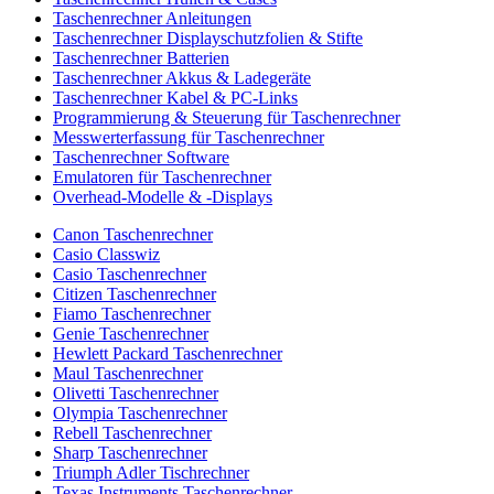
Taschenrechner Anleitungen
Taschenrechner Displayschutzfolien & Stifte
Taschenrechner Batterien
Taschenrechner Akkus & Ladegeräte
Taschenrechner Kabel & PC-Links
Programmierung & Steuerung für Taschenrechner
Messwerterfassung für Taschenrechner
Taschenrechner Software
Emulatoren für Taschenrechner
Overhead-Modelle & -Displays
Canon Taschenrechner
Casio Classwiz
Casio Taschenrechner
Citizen Taschenrechner
Fiamo Taschenrechner
Genie Taschenrechner
Hewlett Packard Taschenrechner
Maul Taschenrechner
Olivetti Taschenrechner
Olympia Taschenrechner
Rebell Taschenrechner
Sharp Taschenrechner
Triumph Adler Tischrechner
Texas Instruments Taschenrechner