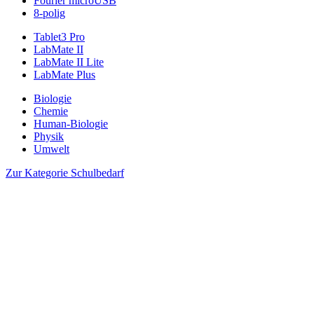
Fourier microUSB
8-polig
Tablet3 Pro
LabMate II
LabMate II Lite
LabMate Plus
Biologie
Chemie
Human-Biologie
Physik
Umwelt
Zur Kategorie Schulbedarf