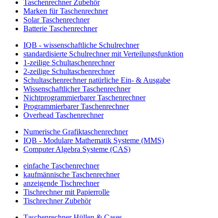
Taschenrechner Zubehör
Marken für Taschenrechner
Solar Taschenrechner
Batterie Taschenrechner
IQB - wissenschaftliche Schulrechner
standardisierte Schulrechner mit Verteilungsfunktion
1-zeilige Schultaschenrechner
2-zeilige Schultaschenrechner
Schultaschenrechner natürliche Ein- & Ausgabe
Wissenschaftlicher Taschenrechner
Nichtprogrammierbarer Taschenrechner
Programmierbarer Taschenrechner
Overhead Taschenrechner
Numerische Grafiktaschenrechner
IQB - Modulare Mathematik Systeme (MMS)
Computer Algebra Systeme (CAS)
einfache Taschenrechner
kaufmännische Taschenrechner
anzeigende Tischrechner
Tischrechner mit Papierrolle
Tischrechner Zubehör
Taschenrechner Hüllen & Cases