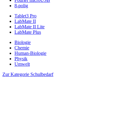
Fourier microUSB
8-polig
Tablet3 Pro
LabMate II
LabMate II Lite
LabMate Plus
Biologie
Chemie
Human-Biologie
Physik
Umwelt
Zur Kategorie Schulbedarf