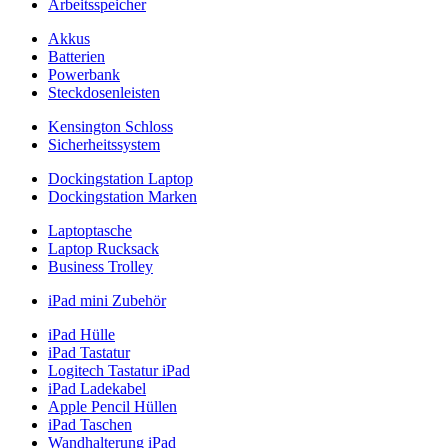
Arbeitsspeicher
Akkus
Batterien
Powerbank
Steckdosenleisten
Kensington Schloss
Sicherheitssystem
Dockingstation Laptop
Dockingstation Marken
Laptoptasche
Laptop Rucksack
Business Trolley
iPad mini Zubehör
iPad Hülle
iPad Tastatur
Logitech Tastatur iPad
iPad Ladekabel
Apple Pencil Hüllen
iPad Taschen
Wandhalterung iPad