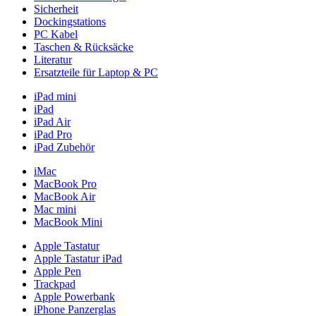
Sicherheit
Dockingstations
PC Kabel
Taschen & Rücksäcke
Literatur
Ersatzteile für Laptop & PC
iPad mini
iPad
iPad Air
iPad Pro
iPad Zubehör
iMac
MacBook Pro
MacBook Air
Mac mini
MacBook Mini
Apple Tastatur
Apple Tastatur iPad
Apple Pen
Trackpad
Apple Powerbank
iPhone Panzerglas