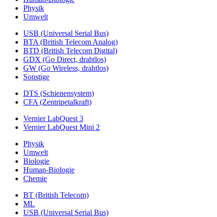
Physik
Umwelt
USB (Universal Serial Bus)
BTA (British Telecom Analog)
BTD (British Telecom Digital)
GDX (Go Direct, drahtlos)
GW (Go Wireless, drahtlos)
Sonstige
DTS (Schienensystem)
CFA (Zentripetalkraft)
Vernier LabQuest 3
Vernier LabQuest Mini 2
Physik
Umwelt
Biologie
Human-Biologie
Chemie
BT (British Telecom)
ML
USB (Universal Serial Bus)