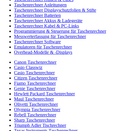
Taschenrechner Anleitungen
Taschenrechner Displayschutzfolien & Stifte
Taschenrechner Batterien
Taschenrechner Akkus & Ladegeräte
Taschenrechner Kabel & PC-Links
Programmierung & Steuerung für Taschenrechner
Messwerterfassung für Taschenrechner
Taschenrechner Software
Emulatoren für Taschenrechner
Overhead-Modelle & -Displays
Canon Taschenrechner
Casio Classwiz
Casio Taschenrechner
Citizen Taschenrechner
Fiamo Taschenrechner
Genie Taschenrechner
Hewlett Packard Taschenrechner
Maul Taschenrechner
Olivetti Taschenrechner
Olympia Taschenrechner
Rebell Taschenrechner
Sharp Taschenrechner
Triumph Adler Tischrechner
Texas Instruments Taschenrechner