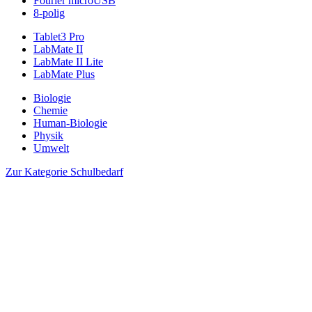
Fourier microUSB
8-polig
Tablet3 Pro
LabMate II
LabMate II Lite
LabMate Plus
Biologie
Chemie
Human-Biologie
Physik
Umwelt
Zur Kategorie Schulbedarf