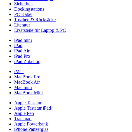
Sicherheit
Dockingstations
PC Kabel
Taschen & Rücksäcke
Literatur
Ersatzteile für Laptop & PC
iPad mini
iPad
iPad Air
iPad Pro
iPad Zubehör
iMac
MacBook Pro
MacBook Air
Mac mini
MacBook Mini
Apple Tastatur
Apple Tastatur iPad
Apple Pen
Trackpad
Apple Powerbank
iPhone Panzerglas