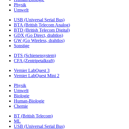
Physik
Umwelt
USB (Universal Serial Bus)
BTA (British Telecom Analog)
BTD (British Telecom Digital)
GDX (Go Direct, drahtlos)
GW (Go Wireless, drahtlos)
Sonstige
DTS (Schienensystem)
CFA (Zentripetalkraft)
Vernier LabQuest 3
Vernier LabQuest Mini 2
Physik
Umwelt
Biologie
Human-Biologie
Chemie
BT (British Telecom)
ML
USB (Universal Serial Bus)