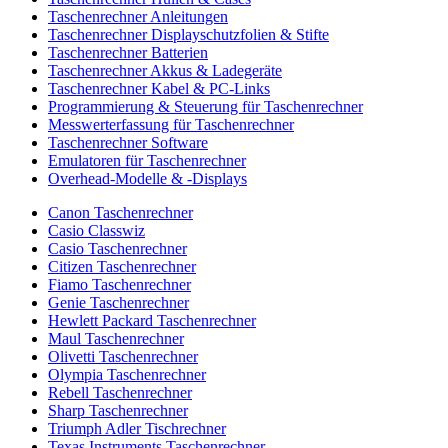
Taschenrechner Anleitungen
Taschenrechner Displayschutzfolien & Stifte
Taschenrechner Batterien
Taschenrechner Akkus & Ladegeräte
Taschenrechner Kabel & PC-Links
Programmierung & Steuerung für Taschenrechner
Messwerterfassung für Taschenrechner
Taschenrechner Software
Emulatoren für Taschenrechner
Overhead-Modelle & -Displays
Canon Taschenrechner
Casio Classwiz
Casio Taschenrechner
Citizen Taschenrechner
Fiamo Taschenrechner
Genie Taschenrechner
Hewlett Packard Taschenrechner
Maul Taschenrechner
Olivetti Taschenrechner
Olympia Taschenrechner
Rebell Taschenrechner
Sharp Taschenrechner
Triumph Adler Tischrechner
Texas Instruments Taschenrechner