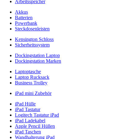
Arbeitsspeicher
Akkus
Batterien
Powerbank
Steckdosenleisten
Kensington Schloss
Sicherheitssystem
Dockingstation Laptop
Dockingstation Marken
Laptoptasche
Laptop Rucksack
Business Trolley
iPad mini Zubehör
iPad Hülle
iPad Tastatur
Logitech Tastatur iPad
iPad Ladekabel
Apple Pencil Hüllen
iPad Taschen
Wandhalterung iPad