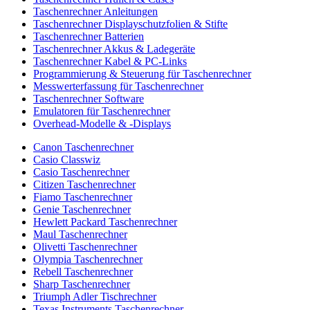
Taschenrechner Anleitungen
Taschenrechner Displayschutzfolien & Stifte
Taschenrechner Batterien
Taschenrechner Akkus & Ladegeräte
Taschenrechner Kabel & PC-Links
Programmierung & Steuerung für Taschenrechner
Messwerterfassung für Taschenrechner
Taschenrechner Software
Emulatoren für Taschenrechner
Overhead-Modelle & -Displays
Canon Taschenrechner
Casio Classwiz
Casio Taschenrechner
Citizen Taschenrechner
Fiamo Taschenrechner
Genie Taschenrechner
Hewlett Packard Taschenrechner
Maul Taschenrechner
Olivetti Taschenrechner
Olympia Taschenrechner
Rebell Taschenrechner
Sharp Taschenrechner
Triumph Adler Tischrechner
Texas Instruments Taschenrechner