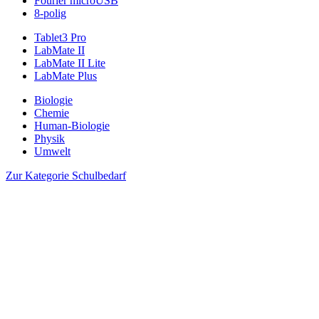
Fourier microUSB
8-polig
Tablet3 Pro
LabMate II
LabMate II Lite
LabMate Plus
Biologie
Chemie
Human-Biologie
Physik
Umwelt
Zur Kategorie Schulbedarf