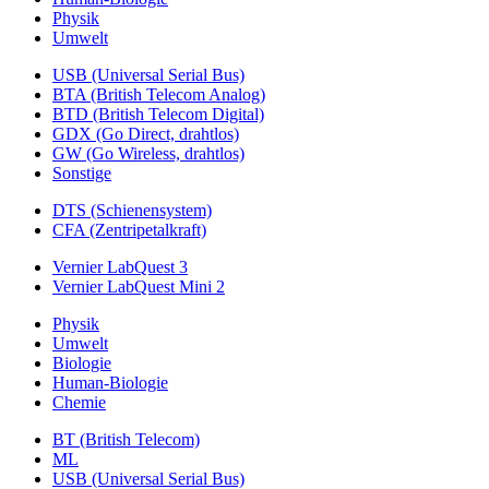
Physik
Umwelt
USB (Universal Serial Bus)
BTA (British Telecom Analog)
BTD (British Telecom Digital)
GDX (Go Direct, drahtlos)
GW (Go Wireless, drahtlos)
Sonstige
DTS (Schienensystem)
CFA (Zentripetalkraft)
Vernier LabQuest 3
Vernier LabQuest Mini 2
Physik
Umwelt
Biologie
Human-Biologie
Chemie
BT (British Telecom)
ML
USB (Universal Serial Bus)