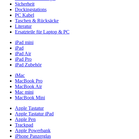
Sicherheit
Dockingstations
PC Kabel
Taschen & Rücksäcke
Literatur
Ersatzteile für Laptop & PC
iPad mini
iPad
iPad Air
iPad Pro
iPad Zubehör
iMac
MacBook Pro
MacBook Air
Mac mini
MacBook Mini
Apple Tastatur
Apple Tastatur iPad
Apple Pen
Trackpad
Apple Powerbank
iPhone Panzerglas