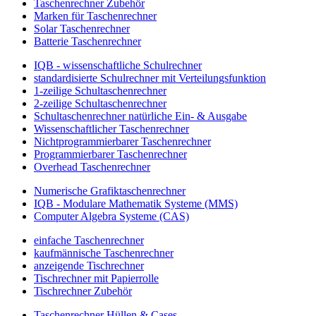
Taschenrechner Zubehör
Marken für Taschenrechner
Solar Taschenrechner
Batterie Taschenrechner
IQB - wissenschaftliche Schulrechner
standardisierte Schulrechner mit Verteilungsfunktion
1-zeilige Schultaschenrechner
2-zeilige Schultaschenrechner
Schultaschenrechner natürliche Ein- & Ausgabe
Wissenschaftlicher Taschenrechner
Nichtprogrammierbarer Taschenrechner
Programmierbarer Taschenrechner
Overhead Taschenrechner
Numerische Grafiktaschenrechner
IQB - Modulare Mathematik Systeme (MMS)
Computer Algebra Systeme (CAS)
einfache Taschenrechner
kaufmännische Taschenrechner
anzeigende Tischrechner
Tischrechner mit Papierrolle
Tischrechner Zubehör
Taschenrechner Hüllen & Cases