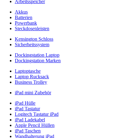
Arbeitsspeicher
Akkus
Batterien
Powerbank
Steckdosenleisten
Kensington Schloss
Sicherheitssystem
Dockingstation Laptop
Dockingstation Marken
Laptoptasche
Laptop Rucksack
Business Trolley
iPad mini Zubehör
iPad Hülle
iPad Tastatur
Logitech Tastatur iPad
iPad Ladekabel
Apple Pencil Hüllen
iPad Taschen
Wandhalterung iPad