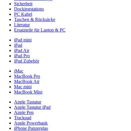
Sicherheit
Dockingstations
PC Kabel
Taschen & Rücksäcke
Literatur
Ersatzteile für Laptop & PC
iPad mini
iPad
iPad Air
iPad Pro
iPad Zubehör
iMac
MacBook Pro
MacBook Air
Mac mini
MacBook Mini
Apple Tastatur
Apple Tastatur iPad
Apple Pen
Trackpad
Apple Powerbank
iPhone Panzerglas