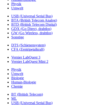
Physik
Umwelt
USB (Universal Serial Bus)
BTA (British Telecom Analog)
BTD (British Telecom Digital)
GDX (Go Direct, drahtlos)
GW (Go Wireless, drahtlos)
Sonstige
DTS (Schienensystem)
CFA (Zentripetalkraft)
Vernier LabQuest 3
Vernier LabQuest Mini 2
Physik
Umwelt
Biologie
Human-Biologie
Chemie
BT (British Telecom)
ML
USB (Universal Serial Bus)