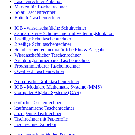
Taschenrechner Zubehör
Marken für Taschenrechner
Solar Taschenrechner
Batterie Taschenrechner
IQB - wissenschaftliche Schulrechner
standardisierte Schulrechner mit Verteilungsfunktion
1-zeilige Schultaschenrechner
2-zeilige Schultaschenrechner
Schultaschenrechner natürliche Ein- & Ausgabe
Wissenschaftlicher Taschenrechner
Nichtprogrammierbarer Taschenrechner
Programmierbarer Taschenrechner
Overhead Taschenrechner
Numerische Grafiktaschenrechner
IQB - Modulare Mathematik Systeme (MMS)
Computer Algebra Systeme (CAS)
einfache Taschenrechner
kaufmännische Taschenrechner
anzeigende Tischrechner
Tischrechner mit Papierrolle
Tischrechner Zubehör
Taschenrechner Hüllen & Cases