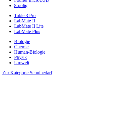
Fourier microUSB
8-polig
Tablet3 Pro
LabMate II
LabMate II Lite
LabMate Plus
Biologie
Chemie
Human-Biologie
Physik
Umwelt
Zur Kategorie Schulbedarf