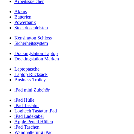
Arbeitsspeicher
Akkus
Batterien
Powerbank
Steckdosenleisten
Kensington Schloss
Sicherheitssystem
Dockingstation Laptop
Dockingstation Marken
Laptoptasche
Laptop Rucksack
Business Trolley
iPad mini Zubehör
iPad Hülle
iPad Tastatur
Logitech Tastatur iPad
iPad Ladekabel
Apple Pencil Hüllen
iPad Taschen
Wandhalterung iPad