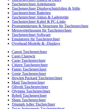
Taschenrechner Anleitungen
Taschenrechner Displayschutzfolien & Stifte
Taschenrechner Batterien
Taschenrechner Akkus & Ladegeräte
Taschenrechner Kabel & PC-Links
Programmierung & Steuerung für Taschenrechner
Messwerterfassung für Taschenrechner
Taschenrechner Software
Emulatoren für Taschenrechner
Overhead-Modelle & -Displays
Canon Taschenrechner
Casio Classwiz
Casio Taschenrechner
Citizen Taschenrechner
Fiamo Taschenrechner
Genie Taschenrechner
Hewlett Packard Taschenrechner
Maul Taschenrechner
Olivetti Taschenrechner
Olympia Taschenrechner
Rebell Taschenrechner
Sharp Taschenrechner
Triumph Adler Tischrechner
Texas Instruments Taschenrechner