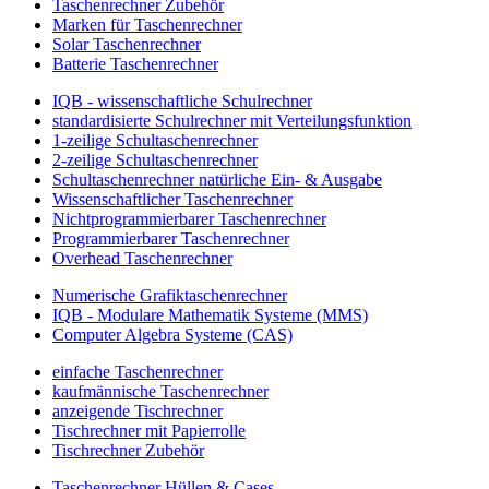
Taschenrechner Zubehör
Marken für Taschenrechner
Solar Taschenrechner
Batterie Taschenrechner
IQB - wissenschaftliche Schulrechner
standardisierte Schulrechner mit Verteilungsfunktion
1-zeilige Schultaschenrechner
2-zeilige Schultaschenrechner
Schultaschenrechner natürliche Ein- & Ausgabe
Wissenschaftlicher Taschenrechner
Nichtprogrammierbarer Taschenrechner
Programmierbarer Taschenrechner
Overhead Taschenrechner
Numerische Grafiktaschenrechner
IQB - Modulare Mathematik Systeme (MMS)
Computer Algebra Systeme (CAS)
einfache Taschenrechner
kaufmännische Taschenrechner
anzeigende Tischrechner
Tischrechner mit Papierrolle
Tischrechner Zubehör
Taschenrechner Hüllen & Cases