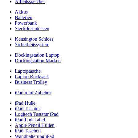
Arbeitsspeicher
Akkus
Batterien
Powerbank
Steckdosenleisten
Kensington Schloss
Sicherheitssystem
Dockingstation Laptop
Dockingstation Marken
Laptoptasche
Laptop Rucksack
Business Trolley
iPad mini Zubehör
iPad Hülle
iPad Tastatur
Logitech Tastatur iPad
iPad Ladekabel
Apple Pencil Hüllen
iPad Taschen
Wandhalterung iPad