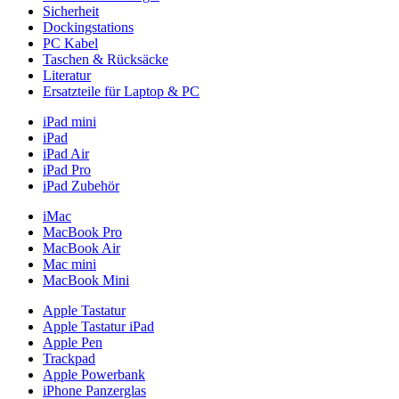
Sicherheit
Dockingstations
PC Kabel
Taschen & Rücksäcke
Literatur
Ersatzteile für Laptop & PC
iPad mini
iPad
iPad Air
iPad Pro
iPad Zubehör
iMac
MacBook Pro
MacBook Air
Mac mini
MacBook Mini
Apple Tastatur
Apple Tastatur iPad
Apple Pen
Trackpad
Apple Powerbank
iPhone Panzerglas