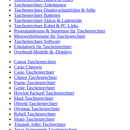
Taschenrechner Anleitungen
Taschenrechner Displayschutzfolien & Stifte
Taschenrechner Batterien
Taschenrechner Akkus & Ladegeräte
Taschenrechner Kabel & PC-Links
Programmierung & Steuerung für Taschenrechner
Messwerterfassung für Taschenrechner
Taschenrechner Software
Emulatoren für Taschenrechner
Overhead-Modelle & -Displays
Canon Taschenrechner
Casio Classwiz
Casio Taschenrechner
Citizen Taschenrechner
Fiamo Taschenrechner
Genie Taschenrechner
Hewlett Packard Taschenrechner
Maul Taschenrechner
Olivetti Taschenrechner
Olympia Taschenrechner
Rebell Taschenrechner
Sharp Taschenrechner
Triumph Adler Tischrechner
Texas Instruments Taschenrechner