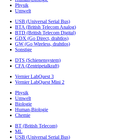
Physik
Umwelt
USB (Universal Serial Bus)
BTA (British Telecom Analog)
BTD (British Telecom Digital)
GDX (Go Direct, drahtlos)
GW (Go Wireless, drahtlos)
Sonstige
DTS (Schienensystem)
CFA (Zentripetalkraft)
Vernier LabQuest 3
Vernier LabQuest Mini 2
Physik
Umwelt
Biologie
Human-Biologie
Chemie
BT (British Telecom)
ML
USB (Universal Serial Bus)