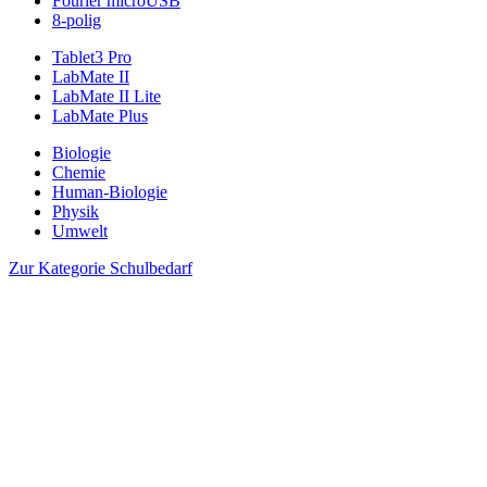
Fourier microUSB
8-polig
Tablet3 Pro
LabMate II
LabMate II Lite
LabMate Plus
Biologie
Chemie
Human-Biologie
Physik
Umwelt
Zur Kategorie Schulbedarf