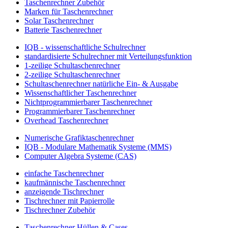
Taschenrechner Zubehör
Marken für Taschenrechner
Solar Taschenrechner
Batterie Taschenrechner
IQB - wissenschaftliche Schulrechner
standardisierte Schulrechner mit Verteilungsfunktion
1-zeilige Schultaschenrechner
2-zeilige Schultaschenrechner
Schultaschenrechner natürliche Ein- & Ausgabe
Wissenschaftlicher Taschenrechner
Nichtprogrammierbarer Taschenrechner
Programmierbarer Taschenrechner
Overhead Taschenrechner
Numerische Grafiktaschenrechner
IQB - Modulare Mathematik Systeme (MMS)
Computer Algebra Systeme (CAS)
einfache Taschenrechner
kaufmännische Taschenrechner
anzeigende Tischrechner
Tischrechner mit Papierrolle
Tischrechner Zubehör
Taschenrechner Hüllen & Cases