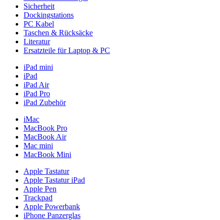
Sicherheit
Dockingstations
PC Kabel
Taschen & Rücksäcke
Literatur
Ersatzteile für Laptop & PC
iPad mini
iPad
iPad Air
iPad Pro
iPad Zubehör
iMac
MacBook Pro
MacBook Air
Mac mini
MacBook Mini
Apple Tastatur
Apple Tastatur iPad
Apple Pen
Trackpad
Apple Powerbank
iPhone Panzerglas