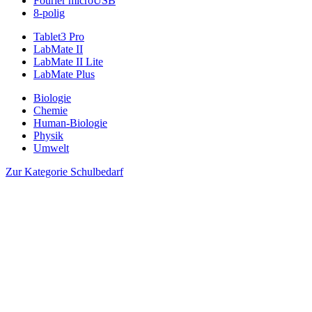
Fourier microUSB
8-polig
Tablet3 Pro
LabMate II
LabMate II Lite
LabMate Plus
Biologie
Chemie
Human-Biologie
Physik
Umwelt
Zur Kategorie Schulbedarf