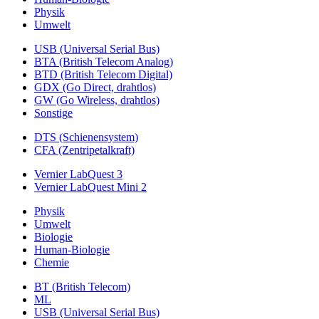
Physik
Umwelt
USB (Universal Serial Bus)
BTA (British Telecom Analog)
BTD (British Telecom Digital)
GDX (Go Direct, drahtlos)
GW (Go Wireless, drahtlos)
Sonstige
DTS (Schienensystem)
CFA (Zentripetalkraft)
Vernier LabQuest 3
Vernier LabQuest Mini 2
Physik
Umwelt
Biologie
Human-Biologie
Chemie
BT (British Telecom)
ML
USB (Universal Serial Bus)