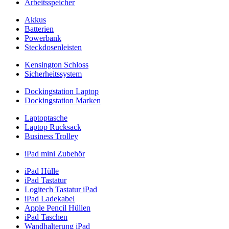
Arbeitsspeicher
Akkus
Batterien
Powerbank
Steckdosenleisten
Kensington Schloss
Sicherheitssystem
Dockingstation Laptop
Dockingstation Marken
Laptoptasche
Laptop Rucksack
Business Trolley
iPad mini Zubehör
iPad Hülle
iPad Tastatur
Logitech Tastatur iPad
iPad Ladekabel
Apple Pencil Hüllen
iPad Taschen
Wandhalterung iPad