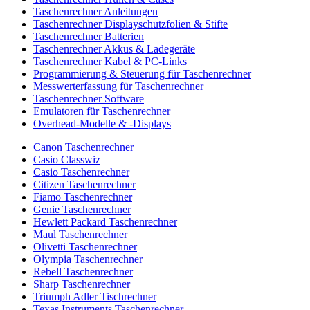
Taschenrechner Anleitungen
Taschenrechner Displayschutzfolien & Stifte
Taschenrechner Batterien
Taschenrechner Akkus & Ladegeräte
Taschenrechner Kabel & PC-Links
Programmierung & Steuerung für Taschenrechner
Messwerterfassung für Taschenrechner
Taschenrechner Software
Emulatoren für Taschenrechner
Overhead-Modelle & -Displays
Canon Taschenrechner
Casio Classwiz
Casio Taschenrechner
Citizen Taschenrechner
Fiamo Taschenrechner
Genie Taschenrechner
Hewlett Packard Taschenrechner
Maul Taschenrechner
Olivetti Taschenrechner
Olympia Taschenrechner
Rebell Taschenrechner
Sharp Taschenrechner
Triumph Adler Tischrechner
Texas Instruments Taschenrechner