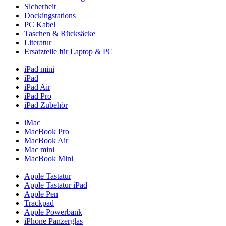
Sicherheit
Dockingstations
PC Kabel
Taschen & Rücksäcke
Literatur
Ersatzteile für Laptop & PC
iPad mini
iPad
iPad Air
iPad Pro
iPad Zubehör
iMac
MacBook Pro
MacBook Air
Mac mini
MacBook Mini
Apple Tastatur
Apple Tastatur iPad
Apple Pen
Trackpad
Apple Powerbank
iPhone Panzerglas