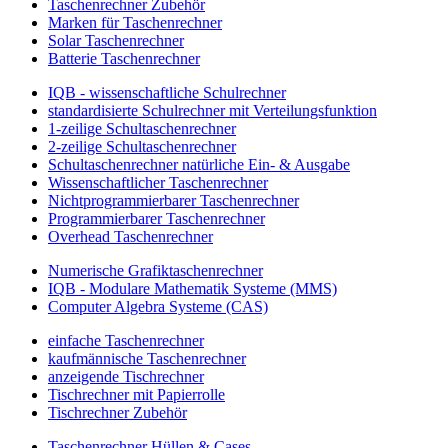
Taschenrechner Zubehör
Marken für Taschenrechner
Solar Taschenrechner
Batterie Taschenrechner
IQB - wissenschaftliche Schulrechner
standardisierte Schulrechner mit Verteilungsfunktion
1-zeilige Schultaschenrechner
2-zeilige Schultaschenrechner
Schultaschenrechner natürliche Ein- & Ausgabe
Wissenschaftlicher Taschenrechner
Nichtprogrammierbarer Taschenrechner
Programmierbarer Taschenrechner
Overhead Taschenrechner
Numerische Grafiktaschenrechner
IQB - Modulare Mathematik Systeme (MMS)
Computer Algebra Systeme (CAS)
einfache Taschenrechner
kaufmännische Taschenrechner
anzeigende Tischrechner
Tischrechner mit Papierrolle
Tischrechner Zubehör
Taschenrechner Hüllen & Cases