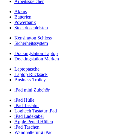
Arbeitsspeicher
Akkus
Batterien
Powerbank
Steckdosenleisten
Kensington Schloss
Sicherheitssystem
Dockingstation Laptop
Dockingstation Marken
Laptoptasche
Laptop Rucksack
Business Trolley
iPad mini Zubehör
iPad Hülle
iPad Tastatur
Logitech Tastatur iPad
iPad Ladekabel
Apple Pencil Hüllen
iPad Taschen
Wandhalterung iPad