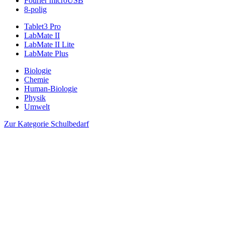
Fourier microUSB
8-polig
Tablet3 Pro
LabMate II
LabMate II Lite
LabMate Plus
Biologie
Chemie
Human-Biologie
Physik
Umwelt
Zur Kategorie Schulbedarf