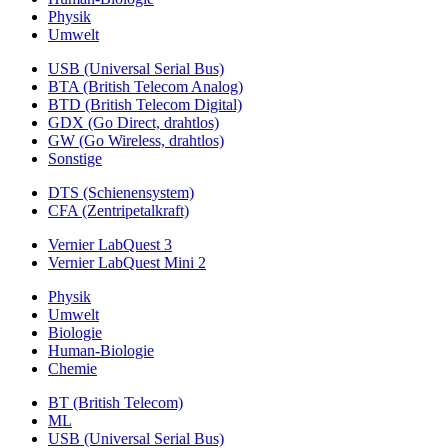
Physik
Umwelt
USB (Universal Serial Bus)
BTA (British Telecom Analog)
BTD (British Telecom Digital)
GDX (Go Direct, drahtlos)
GW (Go Wireless, drahtlos)
Sonstige
DTS (Schienensystem)
CFA (Zentripetalkraft)
Vernier LabQuest 3
Vernier LabQuest Mini 2
Physik
Umwelt
Biologie
Human-Biologie
Chemie
BT (British Telecom)
ML
USB (Universal Serial Bus)