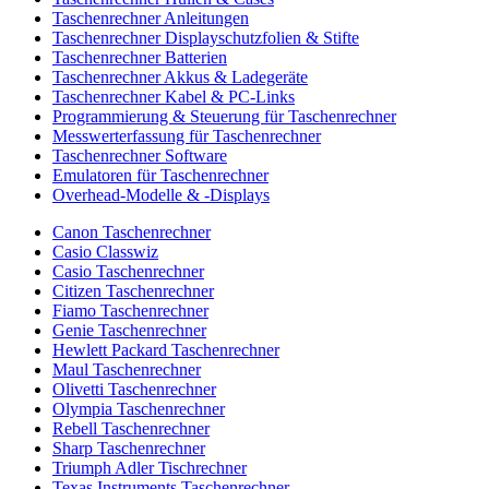
Taschenrechner Anleitungen
Taschenrechner Displayschutzfolien & Stifte
Taschenrechner Batterien
Taschenrechner Akkus & Ladegeräte
Taschenrechner Kabel & PC-Links
Programmierung & Steuerung für Taschenrechner
Messwerterfassung für Taschenrechner
Taschenrechner Software
Emulatoren für Taschenrechner
Overhead-Modelle & -Displays
Canon Taschenrechner
Casio Classwiz
Casio Taschenrechner
Citizen Taschenrechner
Fiamo Taschenrechner
Genie Taschenrechner
Hewlett Packard Taschenrechner
Maul Taschenrechner
Olivetti Taschenrechner
Olympia Taschenrechner
Rebell Taschenrechner
Sharp Taschenrechner
Triumph Adler Tischrechner
Texas Instruments Taschenrechner