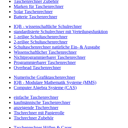
Taschenrechner Zubehör
Marken für Taschenrechner
Solar Taschenrechner
Batterie Taschenrechner
IQB - wissenschaftliche Schulrechner
standardisierte Schulrechner mit Verteilungsfunktion
1-zeilige Schultaschenrechner
2-zeilige Schultaschenrechner
Schultaschenrechner natürliche Ein- & Ausgabe
Wissenschaftlicher Taschenrechner
Nichtprogrammierbarer Taschenrechner
Programmierbarer Taschenrechner
Overhead Taschenrechner
Numerische Grafiktaschenrechner
IQB - Modulare Mathematik Systeme (MMS)
Computer Algebra Systeme (CAS)
einfache Taschenrechner
kaufmännische Taschenrechner
anzeigende Tischrechner
Tischrechner mit Papierrolle
Tischrechner Zubehör
Taschenrechner Hüllen & Cases