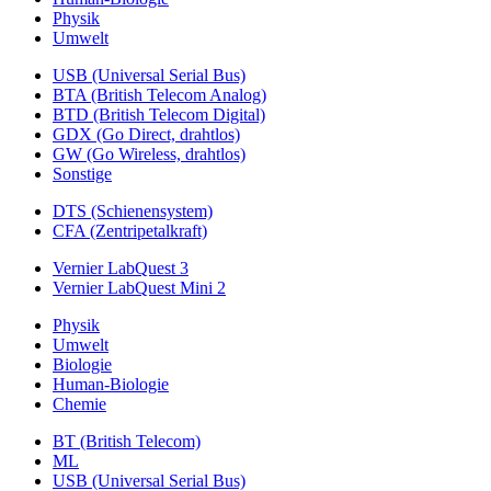
Physik
Umwelt
USB (Universal Serial Bus)
BTA (British Telecom Analog)
BTD (British Telecom Digital)
GDX (Go Direct, drahtlos)
GW (Go Wireless, drahtlos)
Sonstige
DTS (Schienensystem)
CFA (Zentripetalkraft)
Vernier LabQuest 3
Vernier LabQuest Mini 2
Physik
Umwelt
Biologie
Human-Biologie
Chemie
BT (British Telecom)
ML
USB (Universal Serial Bus)