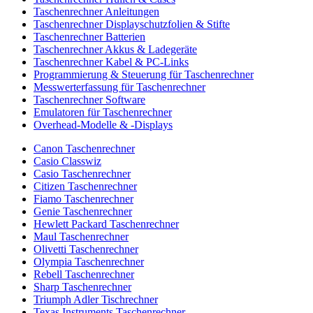
Taschenrechner Anleitungen
Taschenrechner Displayschutzfolien & Stifte
Taschenrechner Batterien
Taschenrechner Akkus & Ladegeräte
Taschenrechner Kabel & PC-Links
Programmierung & Steuerung für Taschenrechner
Messwerterfassung für Taschenrechner
Taschenrechner Software
Emulatoren für Taschenrechner
Overhead-Modelle & -Displays
Canon Taschenrechner
Casio Classwiz
Casio Taschenrechner
Citizen Taschenrechner
Fiamo Taschenrechner
Genie Taschenrechner
Hewlett Packard Taschenrechner
Maul Taschenrechner
Olivetti Taschenrechner
Olympia Taschenrechner
Rebell Taschenrechner
Sharp Taschenrechner
Triumph Adler Tischrechner
Texas Instruments Taschenrechner