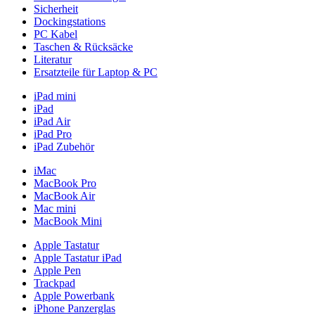
Sicherheit
Dockingstations
PC Kabel
Taschen & Rücksäcke
Literatur
Ersatzteile für Laptop & PC
iPad mini
iPad
iPad Air
iPad Pro
iPad Zubehör
iMac
MacBook Pro
MacBook Air
Mac mini
MacBook Mini
Apple Tastatur
Apple Tastatur iPad
Apple Pen
Trackpad
Apple Powerbank
iPhone Panzerglas