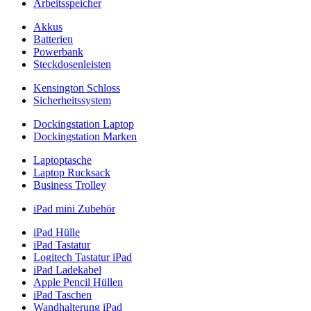
Arbeitsspeicher
Akkus
Batterien
Powerbank
Steckdosenleisten
Kensington Schloss
Sicherheitssystem
Dockingstation Laptop
Dockingstation Marken
Laptoptasche
Laptop Rucksack
Business Trolley
iPad mini Zubehör
iPad Hülle
iPad Tastatur
Logitech Tastatur iPad
iPad Ladekabel
Apple Pencil Hüllen
iPad Taschen
Wandhalterung iPad