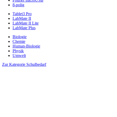
Fourier microUSB
8-polig
Tablet3 Pro
LabMate II
LabMate II Lite
LabMate Plus
Biologie
Chemie
Human-Biologie
Physik
Umwelt
Zur Kategorie Schulbedarf