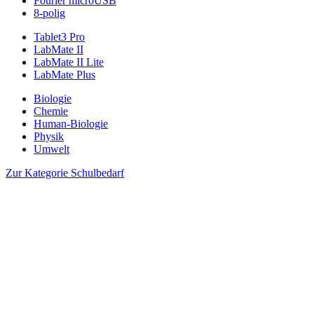
Fourier microUSB
8-polig
Tablet3 Pro
LabMate II
LabMate II Lite
LabMate Plus
Biologie
Chemie
Human-Biologie
Physik
Umwelt
Zur Kategorie Schulbedarf