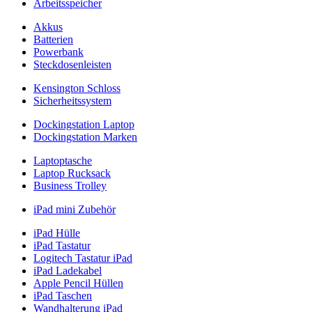
Arbeitsspeicher
Akkus
Batterien
Powerbank
Steckdosenleisten
Kensington Schloss
Sicherheitssystem
Dockingstation Laptop
Dockingstation Marken
Laptoptasche
Laptop Rucksack
Business Trolley
iPad mini Zubehör
iPad Hülle
iPad Tastatur
Logitech Tastatur iPad
iPad Ladekabel
Apple Pencil Hüllen
iPad Taschen
Wandhalterung iPad