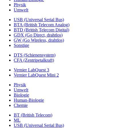
Physik
Umwelt
USB (Universal Serial Bus)
BTA (British Telecom Analog)
BTD (British Telecom Digital)
GDX (Go Direct, drahtlos)
GW (Go Wireless, drahtlos)
Sonstige
DTS (Schienensystem)
CFA (Zentripetalkraft)
Vernier LabQuest 3
Vernier LabQuest Mini 2
Physik
Umwelt
Biologie
Human-Biologie
Chemie
BT (British Telecom)
ML
USB (Universal Serial Bus)