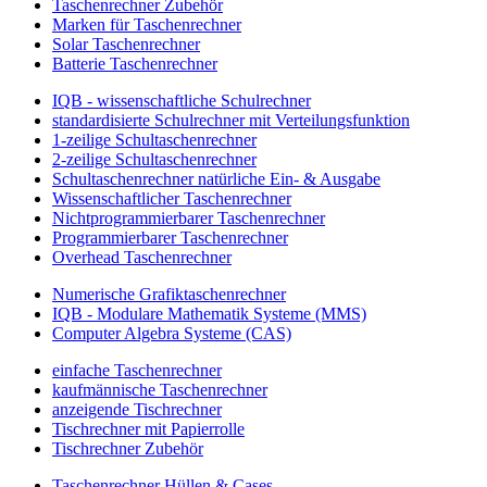
Taschenrechner Zubehör
Marken für Taschenrechner
Solar Taschenrechner
Batterie Taschenrechner
IQB - wissenschaftliche Schulrechner
standardisierte Schulrechner mit Verteilungsfunktion
1-zeilige Schultaschenrechner
2-zeilige Schultaschenrechner
Schultaschenrechner natürliche Ein- & Ausgabe
Wissenschaftlicher Taschenrechner
Nichtprogrammierbarer Taschenrechner
Programmierbarer Taschenrechner
Overhead Taschenrechner
Numerische Grafiktaschenrechner
IQB - Modulare Mathematik Systeme (MMS)
Computer Algebra Systeme (CAS)
einfache Taschenrechner
kaufmännische Taschenrechner
anzeigende Tischrechner
Tischrechner mit Papierrolle
Tischrechner Zubehör
Taschenrechner Hüllen & Cases