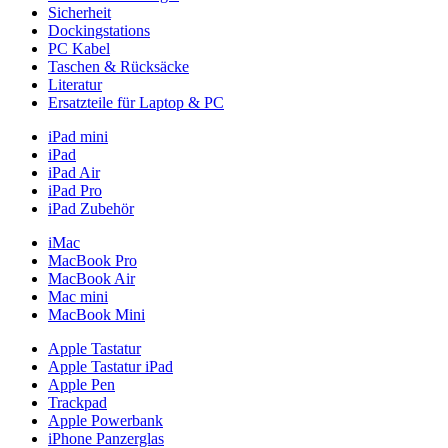
Sicherheit
Dockingstations
PC Kabel
Taschen & Rücksäcke
Literatur
Ersatzteile für Laptop & PC
iPad mini
iPad
iPad Air
iPad Pro
iPad Zubehör
iMac
MacBook Pro
MacBook Air
Mac mini
MacBook Mini
Apple Tastatur
Apple Tastatur iPad
Apple Pen
Trackpad
Apple Powerbank
iPhone Panzerglas