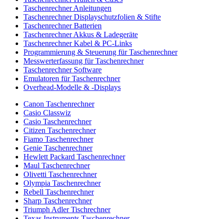
Taschenrechner Anleitungen
Taschenrechner Displayschutzfolien & Stifte
Taschenrechner Batterien
Taschenrechner Akkus & Ladegeräte
Taschenrechner Kabel & PC-Links
Programmierung & Steuerung für Taschenrechner
Messwerterfassung für Taschenrechner
Taschenrechner Software
Emulatoren für Taschenrechner
Overhead-Modelle & -Displays
Canon Taschenrechner
Casio Classwiz
Casio Taschenrechner
Citizen Taschenrechner
Fiamo Taschenrechner
Genie Taschenrechner
Hewlett Packard Taschenrechner
Maul Taschenrechner
Olivetti Taschenrechner
Olympia Taschenrechner
Rebell Taschenrechner
Sharp Taschenrechner
Triumph Adler Tischrechner
Texas Instruments Taschenrechner