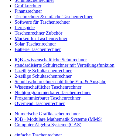
Schultaschenrechner
Grafikrechner
Finanzrechner
Tischrechner & einfache Taschenrechner
Software für Taschenrechner
Lernspiele
Taschenrechner Zubehör
Marken für Taschenrechner
Solar Taschenrechner
Batterie Taschenrechner
IQB - wissenschaftliche Schulrechner
standardisierte Schulrechner mit Verteilungsfunktion
1-zeilige Schultaschenrechner
2-zeilige Schultaschenrechner
Schultaschenrechner natürliche Ein- & Ausgabe
Wissenschaftlicher Taschenrechner
Nichtprogrammierbarer Taschenrechner
Programmierbarer Taschenrechner
Overhead Taschenrechner
Numerische Grafiktaschenrechner
IQB - Modulare Mathematik Systeme (MMS)
Computer Algebra Systeme (CAS)
einfache Taschenrechner