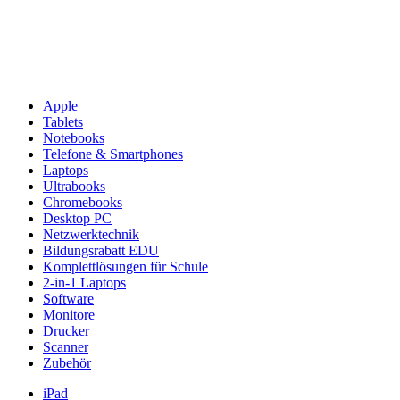
Apple
Tablets
Notebooks
Telefone & Smartphones
Laptops
Ultrabooks
Chromebooks
Desktop PC
Netzwerktechnik
Bildungsrabatt EDU
Komplettlösungen für Schule
2-in-1 Laptops
Software
Monitore
Drucker
Scanner
Zubehör
iPad