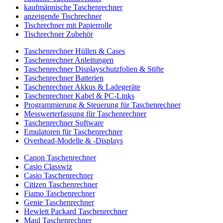
kaufmännische Taschenrechner
anzeigende Tischrechner
Tischrechner mit Papierrolle
Tischrechner Zubehör
Taschenrechner Hüllen & Cases
Taschenrechner Anleitungen
Taschenrechner Displayschutzfolien & Stifte
Taschenrechner Batterien
Taschenrechner Akkus & Ladegeräte
Taschenrechner Kabel & PC-Links
Programmierung & Steuerung für Taschenrechner
Messwerterfassung für Taschenrechner
Taschenrechner Software
Emulatoren für Taschenrechner
Overhead-Modelle & -Displays
Canon Taschenrechner
Casio Classwiz
Casio Taschenrechner
Citizen Taschenrechner
Fiamo Taschenrechner
Genie Taschenrechner
Hewlett Packard Taschenrechner
Maul Taschenrechner