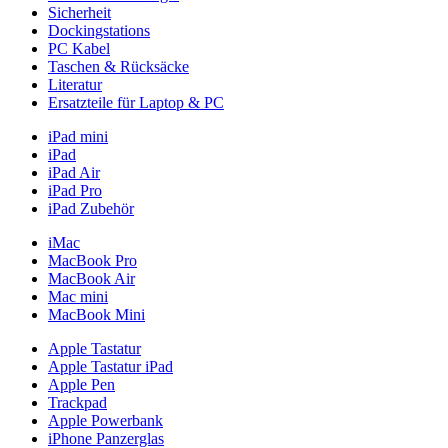
Sicherheit
Dockingstations
PC Kabel
Taschen & Rücksäcke
Literatur
Ersatzteile für Laptop & PC
iPad mini
iPad
iPad Air
iPad Pro
iPad Zubehör
iMac
MacBook Pro
MacBook Air
Mac mini
MacBook Mini
Apple Tastatur
Apple Tastatur iPad
Apple Pen
Trackpad
Apple Powerbank
iPhone Panzerglas