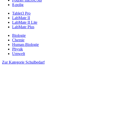
Fourier microUSB
8-polig
Tablet3 Pro
LabMate II
LabMate II Lite
LabMate Plus
Biologie
Chemie
Human-Biologie
Physik
Umwelt
Zur Kategorie Schulbedarf