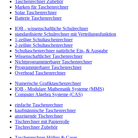
Taschenrechner Zubehör
Marken für Taschenrechner
Solar Taschenrechner
Batterie Taschenrechner
IQB - wissenschaftliche Schulrechner
standardisierte Schulrechner mit Verteilungsfunktion
1-zeilige Schultaschenrechner
2-zeilige Schultaschenrechner
Schultaschenrechner natürliche Ein- & Ausgabe
Wissenschaftlicher Taschenrechner
Nichtprogrammierbarer Taschenrechner
Programmierbarer Taschenrechner
Overhead Taschenrechner
Numerische Grafiktaschenrechner
IQB - Modulare Mathematik Systeme (MMS)
Computer Algebra Systeme (CAS)
einfache Taschenrechner
kaufmännische Taschenrechner
anzeigende Tischrechner
Tischrechner mit Papierrolle
Tischrechner Zubehör
Taschenrechner Hüllen & Cases