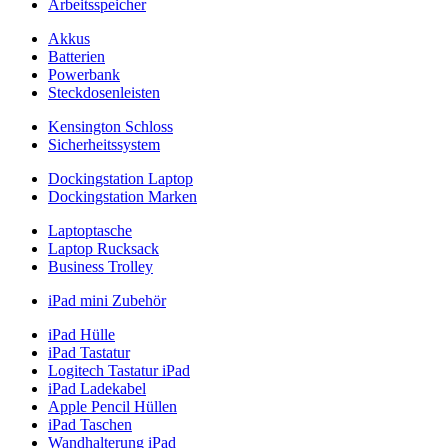
Arbeitsspeicher
Akkus
Batterien
Powerbank
Steckdosenleisten
Kensington Schloss
Sicherheitssystem
Dockingstation Laptop
Dockingstation Marken
Laptoptasche
Laptop Rucksack
Business Trolley
iPad mini Zubehör
iPad Hülle
iPad Tastatur
Logitech Tastatur iPad
iPad Ladekabel
Apple Pencil Hüllen
iPad Taschen
Wandhalterung iPad