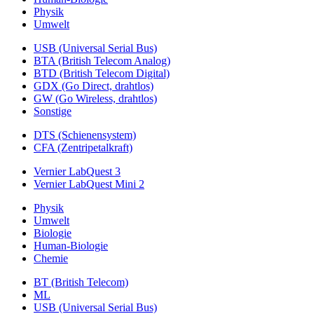
Physik
Umwelt
USB (Universal Serial Bus)
BTA (British Telecom Analog)
BTD (British Telecom Digital)
GDX (Go Direct, drahtlos)
GW (Go Wireless, drahtlos)
Sonstige
DTS (Schienensystem)
CFA (Zentripetalkraft)
Vernier LabQuest 3
Vernier LabQuest Mini 2
Physik
Umwelt
Biologie
Human-Biologie
Chemie
BT (British Telecom)
ML
USB (Universal Serial Bus)