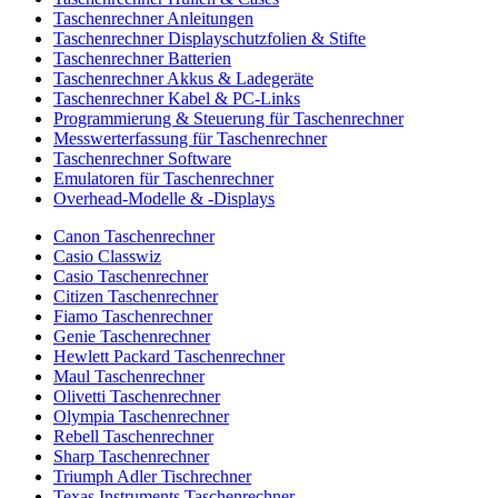
Taschenrechner Anleitungen
Taschenrechner Displayschutzfolien & Stifte
Taschenrechner Batterien
Taschenrechner Akkus & Ladegeräte
Taschenrechner Kabel & PC-Links
Programmierung & Steuerung für Taschenrechner
Messwerterfassung für Taschenrechner
Taschenrechner Software
Emulatoren für Taschenrechner
Overhead-Modelle & -Displays
Canon Taschenrechner
Casio Classwiz
Casio Taschenrechner
Citizen Taschenrechner
Fiamo Taschenrechner
Genie Taschenrechner
Hewlett Packard Taschenrechner
Maul Taschenrechner
Olivetti Taschenrechner
Olympia Taschenrechner
Rebell Taschenrechner
Sharp Taschenrechner
Triumph Adler Tischrechner
Texas Instruments Taschenrechner