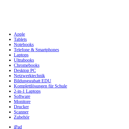
Apple
Tablets
Notebooks
Telefone & Smartphones
Laptops
Ultrabooks
Chromebooks
Desktop PC
Netzwerktechnik
Bildungsrabatt EDU
Komplettlösungen für Schule
2-in-1 Laptops
Software
Monitore
Drucker
Scanner
Zubehör
iPad