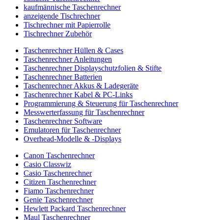
kaufmännische Taschenrechner
anzeigende Tischrechner
Tischrechner mit Papierrolle
Tischrechner Zubehör
Taschenrechner Hüllen & Cases
Taschenrechner Anleitungen
Taschenrechner Displayschutzfolien & Stifte
Taschenrechner Batterien
Taschenrechner Akkus & Ladegeräte
Taschenrechner Kabel & PC-Links
Programmierung & Steuerung für Taschenrechner
Messwerterfassung für Taschenrechner
Taschenrechner Software
Emulatoren für Taschenrechner
Overhead-Modelle & -Displays
Canon Taschenrechner
Casio Classwiz
Casio Taschenrechner
Citizen Taschenrechner
Fiamo Taschenrechner
Genie Taschenrechner
Hewlett Packard Taschenrechner
Maul Taschenrechner