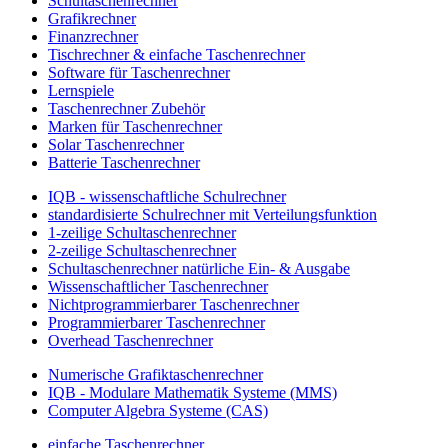
Schultaschenrechner
Grafikrechner
Finanzrechner
Tischrechner & einfache Taschenrechner
Software für Taschenrechner
Lernspiele
Taschenrechner Zubehör
Marken für Taschenrechner
Solar Taschenrechner
Batterie Taschenrechner
IQB - wissenschaftliche Schulrechner
standardisierte Schulrechner mit Verteilungsfunktion
1-zeilige Schultaschenrechner
2-zeilige Schultaschenrechner
Schultaschenrechner natürliche Ein- & Ausgabe
Wissenschaftlicher Taschenrechner
Nichtprogrammierbarer Taschenrechner
Programmierbarer Taschenrechner
Overhead Taschenrechner
Numerische Grafiktaschenrechner
IQB - Modulare Mathematik Systeme (MMS)
Computer Algebra Systeme (CAS)
einfache Taschenrechner