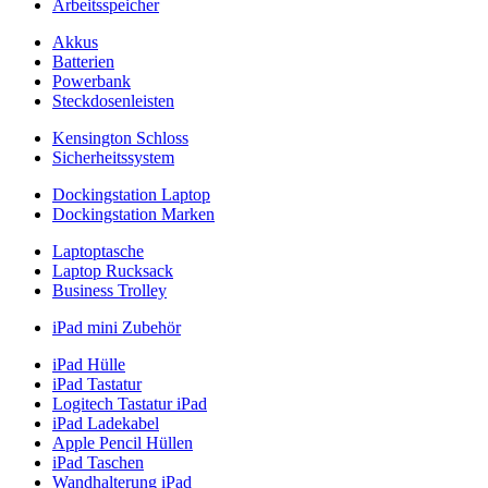
Arbeitsspeicher
Akkus
Batterien
Powerbank
Steckdosenleisten
Kensington Schloss
Sicherheitssystem
Dockingstation Laptop
Dockingstation Marken
Laptoptasche
Laptop Rucksack
Business Trolley
iPad mini Zubehör
iPad Hülle
iPad Tastatur
Logitech Tastatur iPad
iPad Ladekabel
Apple Pencil Hüllen
iPad Taschen
Wandhalterung iPad