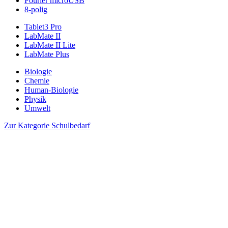
Fourier microUSB
8-polig
Tablet3 Pro
LabMate II
LabMate II Lite
LabMate Plus
Biologie
Chemie
Human-Biologie
Physik
Umwelt
Zur Kategorie Schulbedarf