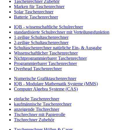
Taschenrechner Zubehör
Marken für Taschenrechner
Solar Taschenrechner
Batterie Taschenrechner
IQB - wissenschaftliche Schulrechner
standardisierte Schulrechner mit Verteilungsfunktion
1-zeilige Schultaschenrechner
2-zeilige Schultaschenrechner
Schultaschenrechner natürliche Ein- & Ausgabe
Wissenschaftlicher Taschenrechner
Nichtprogrammierbarer Taschenrechner
Programmierbarer Taschenrechner
Overhead Taschenrechner
Numerische Grafiktaschenrechner
IQB - Modulare Mathematik Systeme (MMS)
Computer Algebra Systeme (CAS)
einfache Taschenrechner
kaufmännische Taschenrechner
anzeigende Tischrechner
Tischrechner mit Papierrolle
Tischrechner Zubehör
Taschenrechner Hüllen & Cases