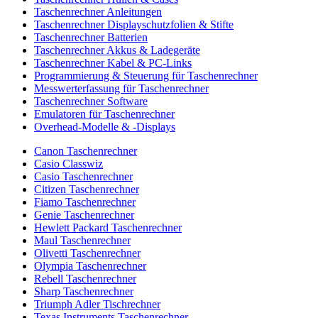
Taschenrechner Anleitungen
Taschenrechner Displayschutzfolien & Stifte
Taschenrechner Batterien
Taschenrechner Akkus & Ladegeräte
Taschenrechner Kabel & PC-Links
Programmierung & Steuerung für Taschenrechner
Messwerterfassung für Taschenrechner
Taschenrechner Software
Emulatoren für Taschenrechner
Overhead-Modelle & -Displays
Canon Taschenrechner
Casio Classwiz
Casio Taschenrechner
Citizen Taschenrechner
Fiamo Taschenrechner
Genie Taschenrechner
Hewlett Packard Taschenrechner
Maul Taschenrechner
Olivetti Taschenrechner
Olympia Taschenrechner
Rebell Taschenrechner
Sharp Taschenrechner
Triumph Adler Tischrechner
Texas Instruments Taschenrechner