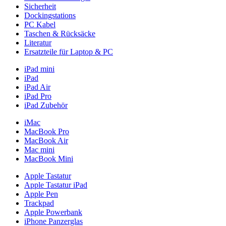
Sicherheit
Dockingstations
PC Kabel
Taschen & Rücksäcke
Literatur
Ersatzteile für Laptop & PC
iPad mini
iPad
iPad Air
iPad Pro
iPad Zubehör
iMac
MacBook Pro
MacBook Air
Mac mini
MacBook Mini
Apple Tastatur
Apple Tastatur iPad
Apple Pen
Trackpad
Apple Powerbank
iPhone Panzerglas