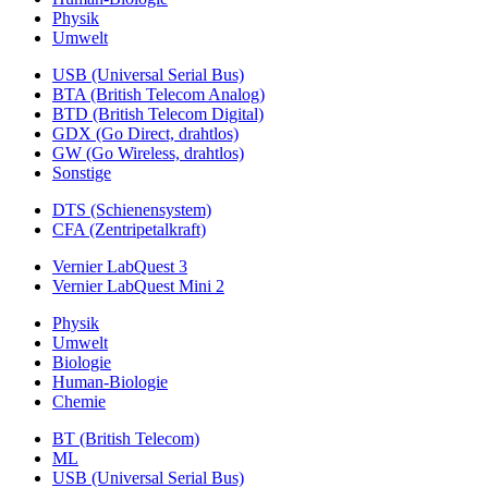
Physik
Umwelt
USB (Universal Serial Bus)
BTA (British Telecom Analog)
BTD (British Telecom Digital)
GDX (Go Direct, drahtlos)
GW (Go Wireless, drahtlos)
Sonstige
DTS (Schienensystem)
CFA (Zentripetalkraft)
Vernier LabQuest 3
Vernier LabQuest Mini 2
Physik
Umwelt
Biologie
Human-Biologie
Chemie
BT (British Telecom)
ML
USB (Universal Serial Bus)