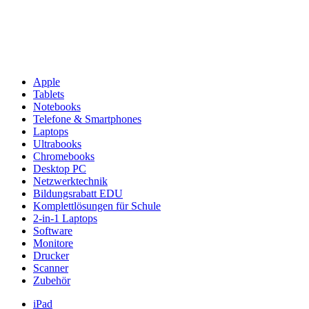
Apple
Tablets
Notebooks
Telefone & Smartphones
Laptops
Ultrabooks
Chromebooks
Desktop PC
Netzwerktechnik
Bildungsrabatt EDU
Komplettlösungen für Schule
2-in-1 Laptops
Software
Monitore
Drucker
Scanner
Zubehör
iPad