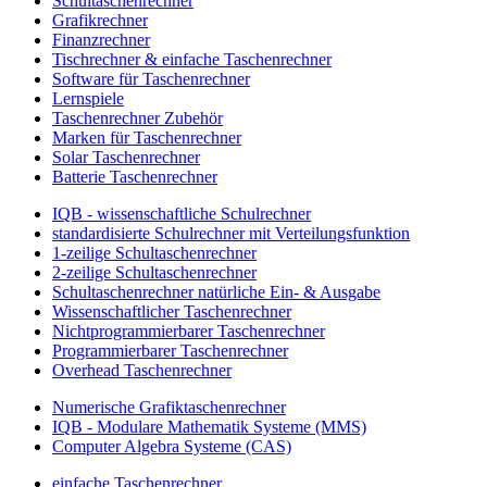
Schultaschenrechner
Grafikrechner
Finanzrechner
Tischrechner & einfache Taschenrechner
Software für Taschenrechner
Lernspiele
Taschenrechner Zubehör
Marken für Taschenrechner
Solar Taschenrechner
Batterie Taschenrechner
IQB - wissenschaftliche Schulrechner
standardisierte Schulrechner mit Verteilungsfunktion
1-zeilige Schultaschenrechner
2-zeilige Schultaschenrechner
Schultaschenrechner natürliche Ein- & Ausgabe
Wissenschaftlicher Taschenrechner
Nichtprogrammierbarer Taschenrechner
Programmierbarer Taschenrechner
Overhead Taschenrechner
Numerische Grafiktaschenrechner
IQB - Modulare Mathematik Systeme (MMS)
Computer Algebra Systeme (CAS)
einfache Taschenrechner