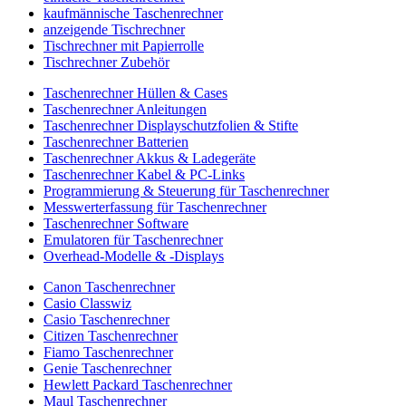
kaufmännische Taschenrechner
anzeigende Tischrechner
Tischrechner mit Papierrolle
Tischrechner Zubehör
Taschenrechner Hüllen & Cases
Taschenrechner Anleitungen
Taschenrechner Displayschutzfolien & Stifte
Taschenrechner Batterien
Taschenrechner Akkus & Ladegeräte
Taschenrechner Kabel & PC-Links
Programmierung & Steuerung für Taschenrechner
Messwerterfassung für Taschenrechner
Taschenrechner Software
Emulatoren für Taschenrechner
Overhead-Modelle & -Displays
Canon Taschenrechner
Casio Classwiz
Casio Taschenrechner
Citizen Taschenrechner
Fiamo Taschenrechner
Genie Taschenrechner
Hewlett Packard Taschenrechner
Maul Taschenrechner