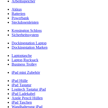
Arbeitsspeicher
Akkus
Batterien
Powerbank
Steckdosenleisten
Kensington Schloss
Sicherheitssystem
Dockingstation Laptop
Dockingstation Marken
Laptoptasche
Laptop Rucksack
Business Trolley
iPad mini Zubehör
iPad Hülle
iPad Tastatur
Logitech Tastatur iPad
iPad Ladekabel
Apple Pencil Hüllen
iPad Taschen
Wandhalterung iPad