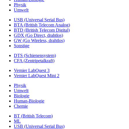
Physik
Umwelt
USB (Universal Serial Bus)
BTA (British Telecom Analog)
BTD (British Telecom Digital)
GDX (Go Direct, drahtlos)
GW (Go Wireless, drahtlos)
Sonstige
DTS (Schienensystem)
CFA (Zentripetalkraft)
Vernier LabQuest 3
Vernier LabQuest Mini 2
Physik
Umwelt
Biologie
Human-Biologie
Chemie
BT (British Telecom)
ML
USB (Universal Serial Bus)