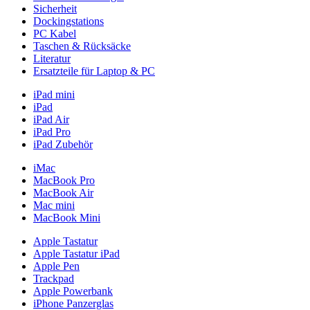
Sicherheit
Dockingstations
PC Kabel
Taschen & Rücksäcke
Literatur
Ersatzteile für Laptop & PC
iPad mini
iPad
iPad Air
iPad Pro
iPad Zubehör
iMac
MacBook Pro
MacBook Air
Mac mini
MacBook Mini
Apple Tastatur
Apple Tastatur iPad
Apple Pen
Trackpad
Apple Powerbank
iPhone Panzerglas