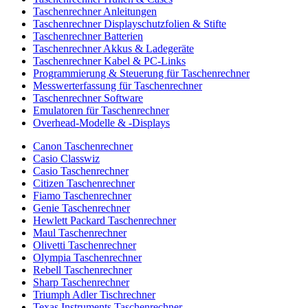
Taschenrechner Anleitungen
Taschenrechner Displayschutzfolien & Stifte
Taschenrechner Batterien
Taschenrechner Akkus & Ladegeräte
Taschenrechner Kabel & PC-Links
Programmierung & Steuerung für Taschenrechner
Messwerterfassung für Taschenrechner
Taschenrechner Software
Emulatoren für Taschenrechner
Overhead-Modelle & -Displays
Canon Taschenrechner
Casio Classwiz
Casio Taschenrechner
Citizen Taschenrechner
Fiamo Taschenrechner
Genie Taschenrechner
Hewlett Packard Taschenrechner
Maul Taschenrechner
Olivetti Taschenrechner
Olympia Taschenrechner
Rebell Taschenrechner
Sharp Taschenrechner
Triumph Adler Tischrechner
Texas Instruments Taschenrechner