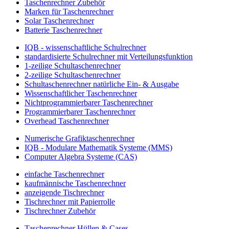
Taschenrechner Zubehör
Marken für Taschenrechner
Solar Taschenrechner
Batterie Taschenrechner
IQB - wissenschaftliche Schulrechner
standardisierte Schulrechner mit Verteilungsfunktion
1-zeilige Schultaschenrechner
2-zeilige Schultaschenrechner
Schultaschenrechner natürliche Ein- & Ausgabe
Wissenschaftlicher Taschenrechner
Nichtprogrammierbarer Taschenrechner
Programmierbarer Taschenrechner
Overhead Taschenrechner
Numerische Grafiktaschenrechner
IQB - Modulare Mathematik Systeme (MMS)
Computer Algebra Systeme (CAS)
einfache Taschenrechner
kaufmännische Taschenrechner
anzeigende Tischrechner
Tischrechner mit Papierrolle
Tischrechner Zubehör
Taschenrechner Hüllen & Cases