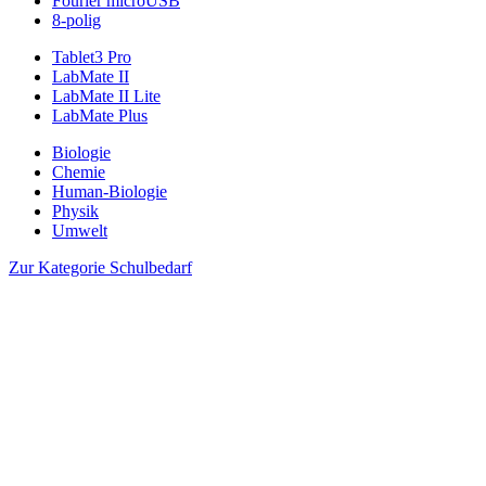
Fourier microUSB
8-polig
Tablet3 Pro
LabMate II
LabMate II Lite
LabMate Plus
Biologie
Chemie
Human-Biologie
Physik
Umwelt
Zur Kategorie Schulbedarf