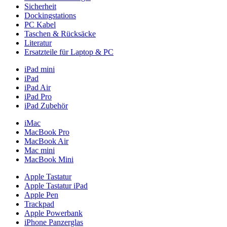
Sicherheit
Dockingstations
PC Kabel
Taschen & Rücksäcke
Literatur
Ersatzteile für Laptop & PC
iPad mini
iPad
iPad Air
iPad Pro
iPad Zubehör
iMac
MacBook Pro
MacBook Air
Mac mini
MacBook Mini
Apple Tastatur
Apple Tastatur iPad
Apple Pen
Trackpad
Apple Powerbank
iPhone Panzerglas