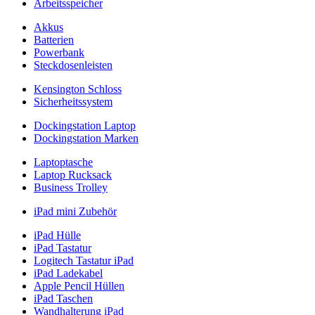
Arbeitsspeicher
Akkus
Batterien
Powerbank
Steckdosenleisten
Kensington Schloss
Sicherheitssystem
Dockingstation Laptop
Dockingstation Marken
Laptoptasche
Laptop Rucksack
Business Trolley
iPad mini Zubehör
iPad Hülle
iPad Tastatur
Logitech Tastatur iPad
iPad Ladekabel
Apple Pencil Hüllen
iPad Taschen
Wandhalterung iPad