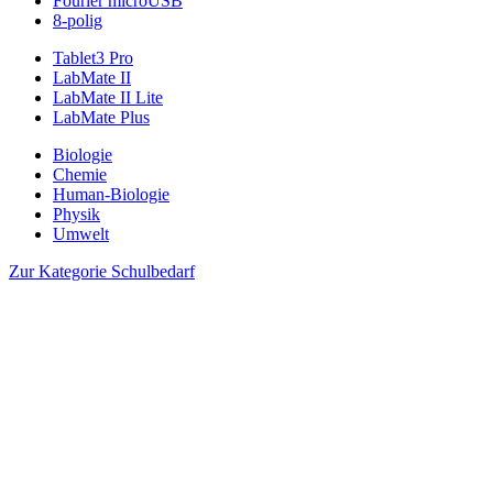
Fourier microUSB
8-polig
Tablet3 Pro
LabMate II
LabMate II Lite
LabMate Plus
Biologie
Chemie
Human-Biologie
Physik
Umwelt
Zur Kategorie Schulbedarf