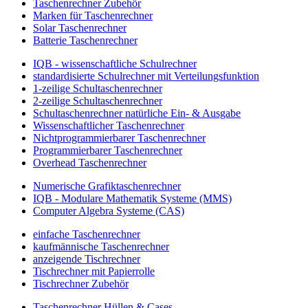
Taschenrechner Zubehör
Marken für Taschenrechner
Solar Taschenrechner
Batterie Taschenrechner
IQB - wissenschaftliche Schulrechner
standardisierte Schulrechner mit Verteilungsfunktion
1-zeilige Schultaschenrechner
2-zeilige Schultaschenrechner
Schultaschenrechner natürliche Ein- & Ausgabe
Wissenschaftlicher Taschenrechner
Nichtprogrammierbarer Taschenrechner
Programmierbarer Taschenrechner
Overhead Taschenrechner
Numerische Grafiktaschenrechner
IQB - Modulare Mathematik Systeme (MMS)
Computer Algebra Systeme (CAS)
einfache Taschenrechner
kaufmännische Taschenrechner
anzeigende Tischrechner
Tischrechner mit Papierrolle
Tischrechner Zubehör
Taschenrechner Hüllen & Cases