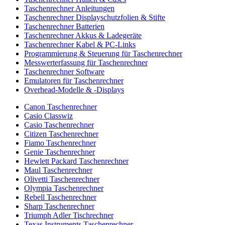
Taschenrechner Anleitungen
Taschenrechner Displayschutzfolien & Stifte
Taschenrechner Batterien
Taschenrechner Akkus & Ladegeräte
Taschenrechner Kabel & PC-Links
Programmierung & Steuerung für Taschenrechner
Messwerterfassung für Taschenrechner
Taschenrechner Software
Emulatoren für Taschenrechner
Overhead-Modelle & -Displays
Canon Taschenrechner
Casio Classwiz
Casio Taschenrechner
Citizen Taschenrechner
Fiamo Taschenrechner
Genie Taschenrechner
Hewlett Packard Taschenrechner
Maul Taschenrechner
Olivetti Taschenrechner
Olympia Taschenrechner
Rebell Taschenrechner
Sharp Taschenrechner
Triumph Adler Tischrechner
Texas Instruments Taschenrechner