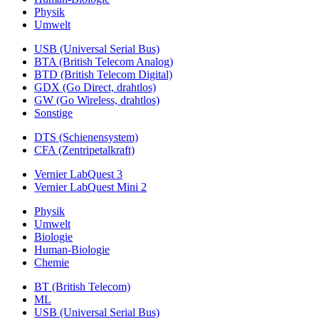
Physik
Umwelt
USB (Universal Serial Bus)
BTA (British Telecom Analog)
BTD (British Telecom Digital)
GDX (Go Direct, drahtlos)
GW (Go Wireless, drahtlos)
Sonstige
DTS (Schienensystem)
CFA (Zentripetalkraft)
Vernier LabQuest 3
Vernier LabQuest Mini 2
Physik
Umwelt
Biologie
Human-Biologie
Chemie
BT (British Telecom)
ML
USB (Universal Serial Bus)