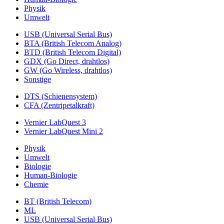
Physik
Umwelt
USB (Universal Serial Bus)
BTA (British Telecom Analog)
BTD (British Telecom Digital)
GDX (Go Direct, drahtlos)
GW (Go Wireless, drahtlos)
Sonstige
DTS (Schienensystem)
CFA (Zentripetalkraft)
Vernier LabQuest 3
Vernier LabQuest Mini 2
Physik
Umwelt
Biologie
Human-Biologie
Chemie
BT (British Telecom)
ML
USB (Universal Serial Bus)