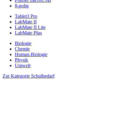
Fourier microUSB
8-polig
Tablet3 Pro
LabMate II
LabMate II Lite
LabMate Plus
Biologie
Chemie
Human-Biologie
Physik
Umwelt
Zur Kategorie Schulbedarf