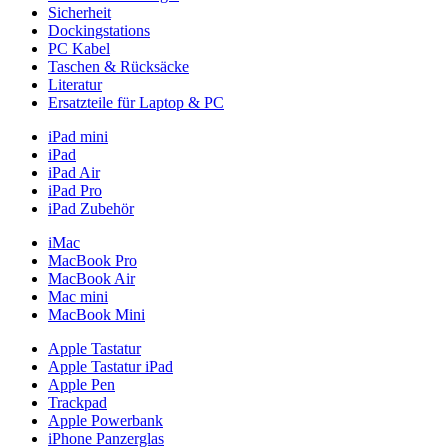
Sicherheit
Dockingstations
PC Kabel
Taschen & Rücksäcke
Literatur
Ersatzteile für Laptop & PC
iPad mini
iPad
iPad Air
iPad Pro
iPad Zubehör
iMac
MacBook Pro
MacBook Air
Mac mini
MacBook Mini
Apple Tastatur
Apple Tastatur iPad
Apple Pen
Trackpad
Apple Powerbank
iPhone Panzerglas