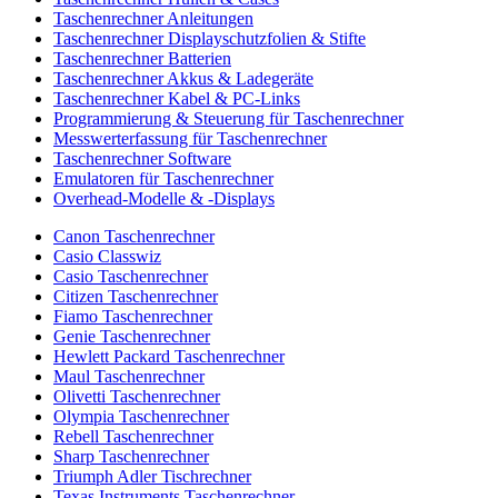
Taschenrechner Anleitungen
Taschenrechner Displayschutzfolien & Stifte
Taschenrechner Batterien
Taschenrechner Akkus & Ladegeräte
Taschenrechner Kabel & PC-Links
Programmierung & Steuerung für Taschenrechner
Messwerterfassung für Taschenrechner
Taschenrechner Software
Emulatoren für Taschenrechner
Overhead-Modelle & -Displays
Canon Taschenrechner
Casio Classwiz
Casio Taschenrechner
Citizen Taschenrechner
Fiamo Taschenrechner
Genie Taschenrechner
Hewlett Packard Taschenrechner
Maul Taschenrechner
Olivetti Taschenrechner
Olympia Taschenrechner
Rebell Taschenrechner
Sharp Taschenrechner
Triumph Adler Tischrechner
Texas Instruments Taschenrechner