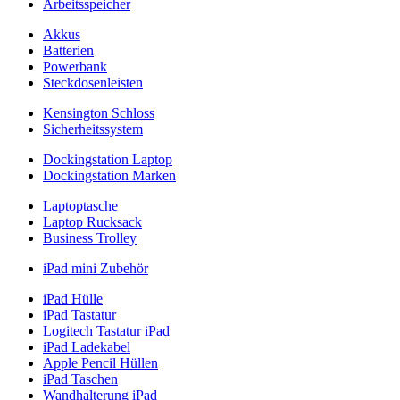
Arbeitsspeicher
Akkus
Batterien
Powerbank
Steckdosenleisten
Kensington Schloss
Sicherheitssystem
Dockingstation Laptop
Dockingstation Marken
Laptoptasche
Laptop Rucksack
Business Trolley
iPad mini Zubehör
iPad Hülle
iPad Tastatur
Logitech Tastatur iPad
iPad Ladekabel
Apple Pencil Hüllen
iPad Taschen
Wandhalterung iPad