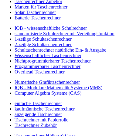
Taschenrechner Zubehör
Marken für Taschenrechner
Solar Taschenrechner
Batterie Taschenrechner
IQB - wissenschaftliche Schulrechner
standardisierte Schulrechner mit Verteilungsfunktion
1-zeilige Schultaschenrechner
2-zeilige Schultaschenrechner
Schultaschenrechner natürliche Ein- & Ausgabe
Wissenschaftlicher Taschenrechner
Nichtprogrammierbarer Taschenrechner
Programmierbarer Taschenrechner
Overhead Taschenrechner
Numerische Grafiktaschenrechner
IQB - Modulare Mathematik Systeme (MMS)
Computer Algebra Systeme (CAS)
einfache Taschenrechner
kaufmännische Taschenrechner
anzeigende Tischrechner
Tischrechner mit Papierrolle
Tischrechner Zubehör
Taschenrechner Hüllen & Cases